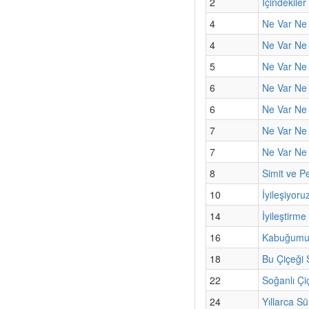
2
İçindekiler
4
Ne Var Ne 
4
Ne Var Ne
5
Ne Var Ne 
6
Ne Var Ne 
6
Ne Var Ne 
7
Ne Var Ne
7
Ne Var Ne Y
8
Simit ve Pe
10
İyileşiyoru
14
İyileştirme
16
Kabuğumun
18
Bu Çiçeği
22
Soğanlı Çi
24
Yıllarca S