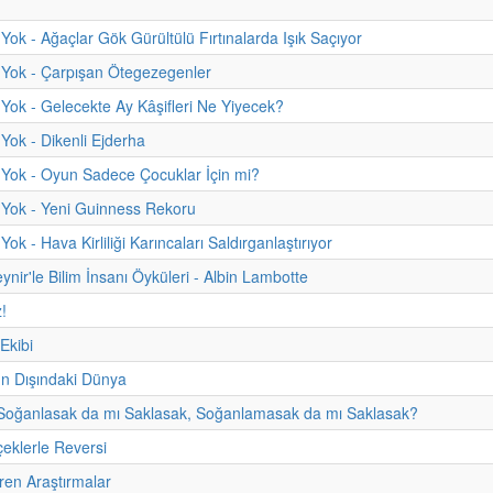
Yok - Ağaçlar Gök Gürültülü Fırtınalarda Işık Saçıyor
 Yok - Çarpışan Ötegezegenler
Yok - Gelecekte Ay Kâşifleri Ne Yiyecek?
Yok - Dikenli Ejderha
Yok - Oyun Sadece Çocuklar İçin mi?
 Yok - Yeni Guinness Rekoru
ok - Hava Kirliliği Karıncaları Saldırganlaştırıyor
ynir'le Bilim İnsanı Öyküleri - Albin Lambotte
z!
 Ekibi
 Dışındaki Dünya
 Soğanlasak da mı Saklasak, Soğanlamasak da mı Saklasak?
çeklerle Reversi
üren Araştırmalar