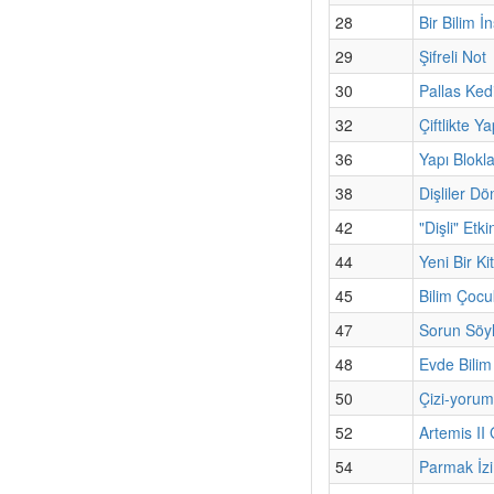
28
Bir Bilim İ
29
Şifreli Not
30
Pallas Kedi
32
Çiftlikte Y
36
Yapı Blokla
38
Dişliler Dö
42
"Dişli" Etki
44
Yeni Bir K
45
Bilim Çoc
47
Sorun Söyl
48
Evde Bilim
50
Çizi-yorum
52
Artemis II
54
Parmak İzi