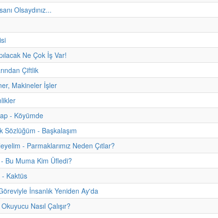
nsanı Olsaydınız...
si
apılacak Ne Çok İş Var!
rından Çiftlik
ner, Makineler İşler
nlikler
itap - Köyümde
uk Sözlüğüm - Başkalaşım
eyelim - Parmaklarımız Neden Çıtlar?
 - Bu Muma Kim Üfledi?
 - Kaktüs
 Göreviyle İnsanlık Yeniden Ay'da
 Okuyucu Nasıl Çalışır?