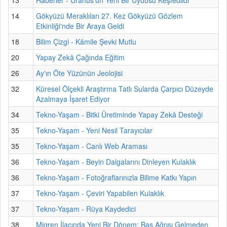
14
Gökyüzü Meraklıları 27. Kez Gökyüzü Gözlem
Etkinliği'nde Bir Araya Geldi
18
Bilim Çizgi - Kâmile Şevki Mutlu
20
Yapay Zekâ Çağında Eğitim
26
Ay'ın Öte Yüzünün Jeolojisi
32
Küresel Ölçekli Araştırma Tatlı Sularda Çarpıcı Düzeyde
Azalmaya İşaret Ediyor
34
Tekno-Yaşam - Bitki Üretiminde Yapay Zekâ Desteği
35
Tekno-Yaşam - Yeni Nesil Tarayıcılar
35
Tekno-Yaşam - Canlı Web Araması
36
Tekno-Yaşam - Beyin Dalgalarını Dinleyen Kulaklık
36
Tekno-Yaşam - Fotoğraflarınızla Bilime Katkı Yapın
37
Tekno-Yaşam - Çeviri Yapabilen Kulaklık
37
Tekno-Yaşam - Rüya Kaydedici
38
Migren İlacında Yeni Bir Dönem: Baş Ağrısı Gelmeden