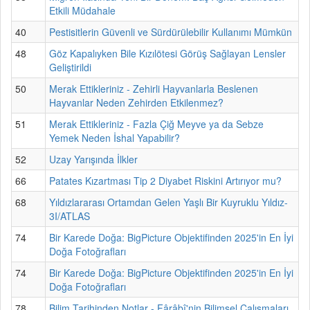
Etkili Müdahale
40
Pestisitlerin Güvenli ve Sürdürülebilir Kullanımı Mümkün
48
Göz Kapalıyken Bile Kızılötesi Görüş Sağlayan Lensler
Geliştirildi
50
Merak Ettikleriniz - Zehirli Hayvanlarla Beslenen
Hayvanlar Neden Zehirden Etkilenmez?
51
Merak Ettikleriniz - Fazla Çiğ Meyve ya da Sebze
Yemek Neden İshal Yapabilir?
52
Uzay Yarışında İlkler
66
Patates Kızartması Tip 2 Diyabet Riskini Artırıyor mu?
68
Yıldızlararası Ortamdan Gelen Yaşlı Bir Kuyruklu Yıldız-
3I/ATLAS
74
Bir Karede Doğa: BigPicture Objektifinden 2025'in En İyi
Doğa Fotoğrafları
74
Bir Karede Doğa: BigPicture Objektifinden 2025'in En İyi
Doğa Fotoğrafları
78
Bilim Tarihinden Notlar - Fârâbî'nin Bilimsel Çalışmaları