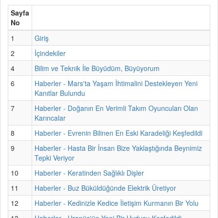
Sayfa
No
1
Giriş
2
İçindekiler
4
Bilim ve Teknik İle Büyüdüm, Büyüyorum
6
Haberler - Mars'ta Yaşam İhtimalini Destekleyen Yeni
Kanıtlar Bulundu
7
Haberler - Doğanın En Verimli Takım Oyuncuları Olan
Karıncalar
8
Haberler - Evrenin Bilinen En Eski Karadeliği Keşfedildi
9
Haberler - Hasta Bir İnsan Bize Yaklaştığında Beynimiz
Tepki Veriyor
10
Haberler - Keratinden Sağlıklı Dişler
11
Haberler - Buz Büküldüğünde Elektrik Üretiyor
12
Haberler - Kedinizle Kedice İletişim Kurmanın Bir Yolu
13
Haberler - Uranüs'ün Yeni Bir Uydusu Keşfedildi