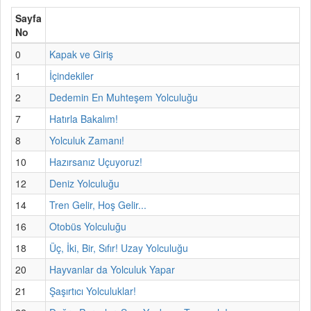
Sayfa
No
0
Kapak ve Giriş
1
İçindekiler
2
Dedemin En Muhteşem Yolculuğu
7
Hatırla Bakalım!
8
Yolculuk Zamanı!
10
Hazırsanız Uçuyoruz!
12
Deniz Yolculuğu
14
Tren Gelir, Hoş Gelir...
16
Otobüs Yolculuğu
18
Üç, İki, Bir, Sıfır! Uzay Yolculuğu
20
Hayvanlar da Yolculuk Yapar
21
Şaşırtıcı Yolculuklar!