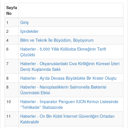
Sayfa
No
1
Giriş
2
İçindekiler
4
Bilim ve Teknik İle Büyüdüm, Büyüyorum
6
Haberler - 5.000 Yıllık Küllüoba Ekmeğinin Tarifi
Çözüldü
7
Haberler - Okyanuslardaki Cıva Kirliliğinin Küresel İzleri
Deniz Kuşlarında Saklı
8
Haberler - Ay'da Devasa Büyüklükte Bir Krater Oluştu
8
Haberler - Nanoplastiklerin Salmonella Bakterisi
Üzerindeki Etkisi
10
Haberler - İmparator Penguen IUCN Kırmızı Listesinde
''Tehlikede'' Statüsünde
11
Haberler - On Bin Kübit İnternet Güvenliğini Ortadan
Kaldırabilir