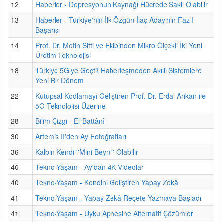
12
Haberler - Depresyonun Kaynağı Hücrede Saklı Olabilir
13
Haberler - Türkiye'nin İlk Özgün İlaç Adayının Faz I
Başarısı
14
Prof. Dr. Metin Sitti ve Ekibinden Mikro Ölçekli İki Yeni
Üretim Teknolojisi
18
Türkiye 5G'ye Geçti! Haberleşmeden Akıllı Sistemlere
Yeni Bir Dönem
22
Kutupsal Kodlamayı Geliştiren Prof. Dr. Erdal Arıkan ile
5G Teknolojisi Üzerine
28
Bilim Çizgi - El-Battânî
30
Artemis II'den Ay Fotoğrafları
36
Kalbin Kendi ''Mini Beyni'' Olabilir
40
Tekno-Yaşam - Ay'dan 4K Videolar
40
Tekno-Yaşam - Kendini Geliştiren Yapay Zekâ
41
Tekno-Yaşam - Yapay Zekâ Reçete Yazmaya Başladı
41
Tekno-Yaşam - Uyku Apnesine Alternatif Çözümler