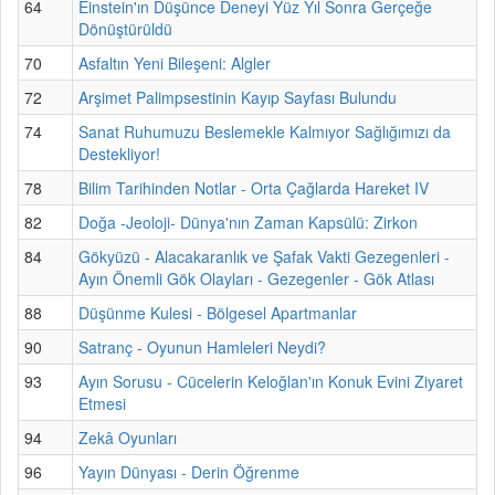
64
Einstein'ın Düşünce Deneyi Yüz Yıl Sonra Gerçeğe
Dönüştürüldü
70
Asfaltın Yeni Bileşeni: Algler
72
Arşimet Palimpsestinin Kayıp Sayfası Bulundu
74
Sanat Ruhumuzu Beslemekle Kalmıyor Sağlığımızı da
Destekliyor!
78
Bilim Tarihinden Notlar - Orta Çağlarda Hareket IV
82
Doğa -Jeoloji- Dünya'nın Zaman Kapsülü: Zirkon
84
Gökyüzü - Alacakaranlık ve Şafak Vakti Gezegenleri -
Ayın Önemli Gök Olayları - Gezegenler - Gök Atlası
88
Düşünme Kulesi - Bölgesel Apartmanlar
90
Satranç - Oyunun Hamleleri Neydi?
93
Ayın Sorusu - Cücelerin Keloğlan'ın Konuk Evini Ziyaret
Etmesi
94
Zekâ Oyunları
96
Yayın Dünyası - Derin Öğrenme