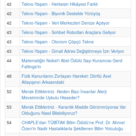
42
Tekno-Yaşam - Herkesin Hikâyesi Farklı
42
Tekno-Yaşam - Biyonik Destekle Yürüyüş
42
Tekno-Yaşam - Veri Merkezleri Denize Açılıyor
43
Tekno-Yaşam - Sohbet Robotları Araçlara Geliyor
43
Tekno-Yaşam - Otonom Çöpçü Tekne
43
Tekno-Yaşam - Gmail Adres Değiştirmeye İzin Veriyor
44
Matematiğin Nobel'i Abel Ödülü Sayı Kuramcısı Gerd
Faltings'in
48
Fizik Kanunlarını Zorlayan Hareket: Dörtlü Axel
Atlayışının Arkasındaki
52
Merak Ettikleriniz -Neden Bazı İnsanlar Alerji
Mevsiminde Uykulu Hisseder?
53
Merak Ettikleriniz - Karanlık Madde Görünmüyorsa Var
Olduğunu Nasıl Bilebiliyoruz?
54
CHAPLE'dan TÜBİTAK Bilim Ödülü'ne Prof. Dr. Ahmet
Özen'in Nadir Hastalıklarla Şekillenen Bilim Yolculuğu