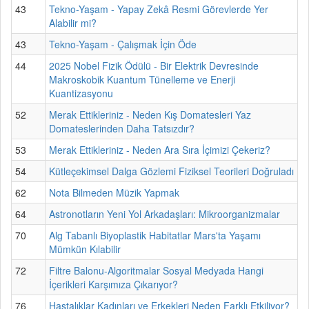
43
Tekno-Yaşam - Yapay Zekâ Resmi Görevlerde Yer
Alabilir mi?
43
Tekno-Yaşam - Çalışmak İçin Öde
44
2025 Nobel Fizik Ödülü - Bir Elektrik Devresinde
Makroskobik Kuantum Tünelleme ve Enerji
Kuantizasyonu
52
Merak Ettikleriniz - Neden Kış Domatesleri Yaz
Domateslerinden Daha Tatsızdır?
53
Merak Ettikleriniz - Neden Ara Sıra İçimizi Çekeriz?
54
Kütleçekimsel Dalga Gözlemi Fiziksel Teorileri Doğruladı
62
Nota Bilmeden Müzik Yapmak
64
Astronotların Yeni Yol Arkadaşları: Mikroorganizmalar
70
Alg Tabanlı Biyoplastik Habitatlar Mars'ta Yaşamı
Mümkün Kılabilir
72
Filtre Balonu-Algoritmalar Sosyal Medyada Hangi
İçerikleri Karşımıza Çıkarıyor?
76
Hastalıklar Kadınları ve Erkekleri Neden Farklı Etkiliyor?