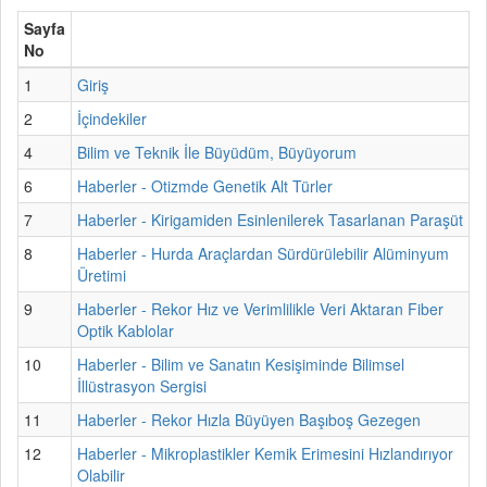
Sayfa
No
1
Giriş
2
İçindekiler
4
Bilim ve Teknik İle Büyüdüm, Büyüyorum
6
Haberler - Otizmde Genetik Alt Türler
7
Haberler - Kirigamiden Esinlenilerek Tasarlanan Paraşüt
8
Haberler - Hurda Araçlardan Sürdürülebilir Alüminyum
Üretimi
9
Haberler - Rekor Hız ve Verimlilikle Veri Aktaran Fiber
Optik Kablolar
10
Haberler - Bilim ve Sanatın Kesişiminde Bilimsel
İllüstrasyon Sergisi
11
Haberler - Rekor Hızla Büyüyen Başıboş Gezegen
12
Haberler - Mikroplastikler Kemik Erimesini Hızlandırıyor
Olabilir