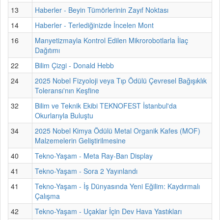
13
Haberler - Beyin Tümörlerinin Zayıf Noktası
14
Haberler - Terlediğinizde İncelen Mont
16
Manyetizmayla Kontrol Edilen Mikrorobotlarla İlaç
Dağıtımı
22
Bilim Çizgi - Donald Hebb
24
2025 Nobel Fizyoloji veya Tıp Ödülü Çevresel Bağışıklık
Toleransı'nın Keşfine
32
Bilim ve Teknik Ekibi TEKNOFEST İstanbul'da
Okurlarıyla Buluştu
34
2025 Nobel Kimya Ödülü Metal Organik Kafes (MOF)
Malzemelerin Geliştirilmesine
40
Tekno-Yaşam - Meta Ray-Ban Display
41
Tekno-Yaşam - Sora 2 Yayınlandı
41
Tekno-Yaşam - İş Dünyasında Yeni Eğilim: Kaydırmalı
Çalışma
42
Tekno-Yaşam - Uçaklar İçin Dev Hava Yastıkları