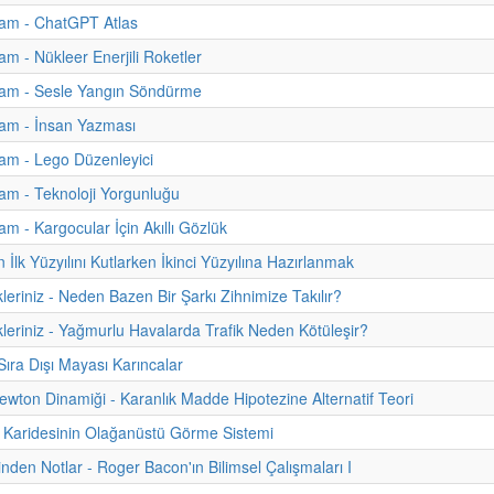
am - ChatGPT Atlas
m - Nükleer Enerjili Roketler
am - Sesle Yangın Söndürme
am - İnsan Yazması
am - Lego Düzenleyici
m - Teknoloji Yorgunluğu
m - Kargocular İçin Akıllı Gözlük
İlk Yüzyılını Kutlarken İkinci Yüzyılına Hazırlanmak
kleriniz - Neden Bazen Bir Şarkı Zihnimize Takılır?
kleriniz - Yağmurlu Havalarda Trafik Neden Kötüleşir?
ıra Dışı Mayası Karıncalar
ewton Dinamiği - Karanlık Madde Hipotezine Alternatif Teori
 Karidesinin Olağanüstü Görme Sistemi
inden Notlar - Roger Bacon'ın Bilimsel Çalışmaları I