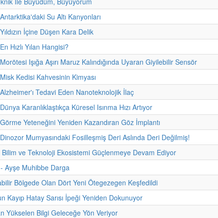
eknik İle Büyüdüm, Büyüyorum
Antarktika'daki Su Altı Kanyonları
 Yıldızın İçine Düşen Kara Delik
En Hızlı Yılan Hangisi?
 Morötesi Işığa Aşırı Maruz Kalındığında Uyaran Giyilebilir Sensör
 Misk Kedisi Kahvesinin Kimyası
 Alzheimer'ı Tedavi Eden Nanoteknolojik İlaç
 Dünya Karanlıklaştıkça Küresel Isınma Hızı Artıyor
 Görme Yeteneğini Yeniden Kazandıran Göz İmplantı
 Dinozor Mumyasındaki Fosilleşmiş Deri Aslında Deri Değilmiş!
n Bilim ve Teknoloji Ekosistemi Güçlenmeye Devam Ediyor
i - Ayşe Muhibbe Darga
abilir Bölgede Olan Dört Yeni Ötegezegen Keşfedildi
n Kayıp Hatay Sarısı İpeği Yeniden Dokunuyor
n Yükselen Bilgi Geleceğe Yön Veriyor