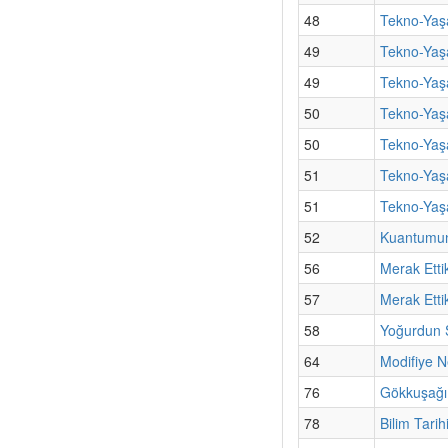
48
Tekno-Yaş
49
Tekno-Yaşa
49
Tekno-Yaş
50
Tekno-Yaş
50
Tekno-Yaş
51
Tekno-Yaşa
51
Tekno-Yaşa
52
Kuantumun 
56
Merak Etti
57
Merak Etti
58
Yoğurdun S
64
Modifiye N
76
Gökkuşağı
78
Bilim Tarih