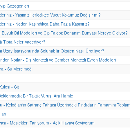
yıp Gezegenleri
kleriniz - Yaşımız İlerledikçe Vücut Kokumuz Değişir mi?
kleriniz - Neden Kaşındıkça Daha Fazla Kaşınırız?
 Büyük Dil Modelleri ve Çip Talebi: Donanım Dünyası Nereye Gidiyor?
 Tıpta Neler Vadediyor?
sı Uzay İstasyonu'nda Solunabilir Oksijen Nasıl Üretiliyor?
hinden Notlar - Dış Merkezli ve Çember Merkezli Evren Modelleri
ra - Su Mercimeği
lesi - Çit
Beklenmedik Bir Taktik Vuruş: Ara Hamle
u - Keloğlan'ın Satranç Tahtası Üzerindeki Fındıkların Tamamını Topla
ları
ası - Meslekleri Tanıyorum - Açık Havayı Seviyorum