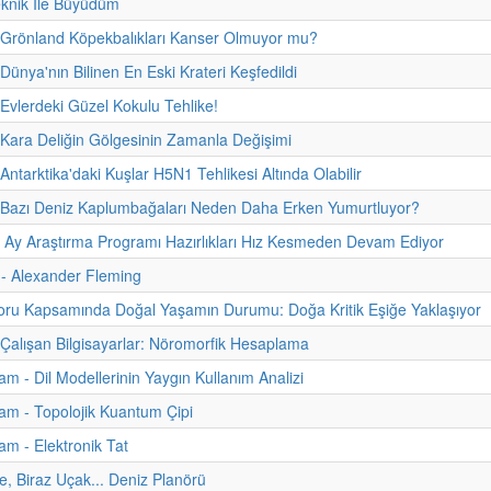
eknik İle Büyüdüm
 Grönland Köpekbalıkları Kanser Olmuyor mu?
Dünya'nın Bilinen En Eski Krateri Keşfedildi
 Evlerdeki Güzel Kokulu Tehlike!
 Kara Deliğin Gölgesinin Zamanla Değişimi
Antarktika'daki Kuşlar H5N1 Tehlikesi Altında Olabilir
- Bazı Deniz Kaplumbağaları Neden Daha Erken Yumurtluyor?
n Ay Araştırma Programı Hazırlıkları Hız Kesmeden Devam Ediyor
i - Alexander Fleming
u Kapsamında Doğal Yaşamın Durumu: Doğa Kritik Eşiğe Yaklaşıyor
 Çalışan Bilgisayarlar: Nöromorfik Hesaplama
m - Dil Modellerinin Yaygın Kullanım Analizi
m - Topolojik Kuantum Çipi
m - Elektronik Tat
e, Biraz Uçak... Deniz Planörü