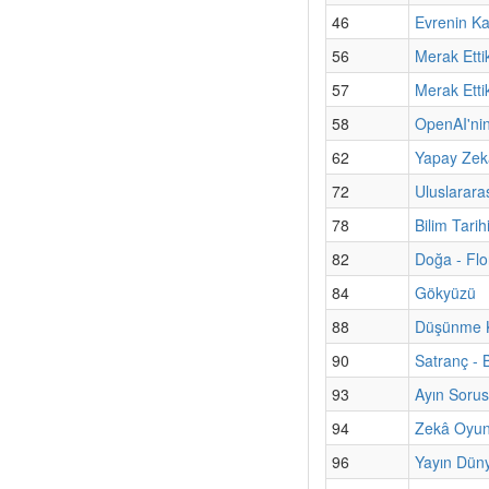
46
Evrenin Ka
56
Merak Etti
57
Merak Etti
58
OpenAI'nin
62
Yapay Zekâ
72
Uluslarara
78
Bilim Tari
82
Doğa - Flo
84
Gökyüzü
88
Düşünme Ku
90
Satranç - 
93
Ayın Sorus
94
Zekâ Oyun
96
Yayın Düny