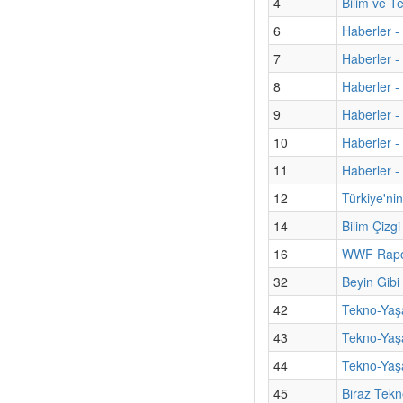
4
Bilim ve T
6
Haberler -
7
Haberler - 
8
Haberler -
9
Haberler -
10
Haberler - 
11
Haberler 
12
Türkiye'ni
14
Bilim Çizg
16
WWF Rapor
32
Beyin Gibi
42
Tekno-Yaşa
43
Tekno-Yaşa
44
Tekno-Yaşa
45
Biraz Tekn