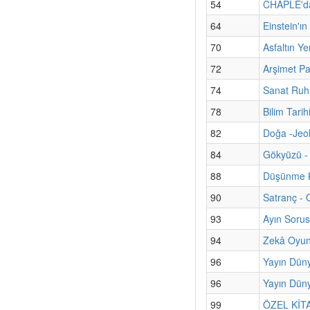
54
CHAPLE'dan
64
Einstein'ı
70
Asfaltın Ye
72
Arşimet Pa
74
Sanat Ruhu
78
Bilim Tari
82
Doğa -Jeol
84
Gökyüzü - 
88
Düşünme K
90
Satranç - 
93
Ayın Sorus
94
Zekâ Oyun
96
Yayın Dün
96
Yayın Düny
99
ÖZEL KİTAP