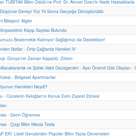
 TÜBİTAK Bilim Ödülü'ne Prof. Dr. Ahmet Özen'in Nadir Hastalıklarla Ş
n Düşünce Deneyi Yüz Yıl Sonra Gerçeğe Dönüştürüldü
ni Bileşeni: Algler
limpsestinin Kayıp Sayfası Bulundu
muzu Beslemekle Kalmıyor Sağlığımızı da Destekliyor!
hinden Notlar - Orta Çağlarda Hareket IV
oji- Dünya'nın Zaman Kapsülü: Zirkon
Alacakaranlık ve Şafak Vakti Gezegenleri - Ayın Önemli Gök Olayları - 
ulesi - Bölgesel Apartmanlar
Oyunun Hamleleri Neydi?
u - Cücelerin Keloğlan'ın Konuk Evini Ziyaret Etmesi
ları
yası - Derin Öğrenme
ası - Çizgi Bilim Nikola Tesla
 EKİ: Liseli Gençlerden Popüler Bilim Yazısı Denemeleri