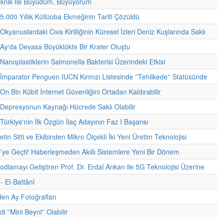
eknik İle Büyüdüm, Büyüyorum
 5.000 Yıllık Küllüoba Ekmeğinin Tarifi Çözüldü
Okyanuslardaki Cıva Kirliliğinin Küresel İzleri Deniz Kuşlarında Saklı
 Ay'da Devasa Büyüklükte Bir Krater Oluştu
 Nanoplastiklerin Salmonella Bakterisi Üzerindeki Etkisi
 İmparator Penguen IUCN Kırmızı Listesinde ''Tehlikede'' Statüsünde
On Bin Kübit İnternet Güvenliğini Ortadan Kaldırabilir
 Depresyonun Kaynağı Hücrede Saklı Olabilir
Türkiye'nin İlk Özgün İlaç Adayının Faz I Başarısı
etin Sitti ve Ekibinden Mikro Ölçekli İki Yeni Üretim Teknolojisi
'ye Geçti! Haberleşmeden Akıllı Sistemlere Yeni Bir Dönem
odlamayı Geliştiren Prof. Dr. Erdal Arıkan ile 5G Teknolojisi Üzerine
 - El-Battânî
den Ay Fotoğrafları
i ''Mini Beyni'' Olabilir