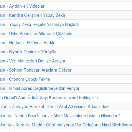
am - Ay'dan 4K Videolar
m - Kendini Geliştiren Yapay Zekâ
am - Yapay Zekâ Reçete Yazmaya Başladı
m - Uyku Apnesine Alternatif Çözümler
m - Herkesin Hikâyesi Farklı
am - Biyonik Destekle Yürüyüş
m - Veri Merkezleri Denize Açılıyor
m - Sohbet Robotları Araçlara Geliyor
am - Otonom Çöpçü Tekne
m - Gmail Adres Değiştirmeye İzin Veriyor
n Nobel'i Abel Ödülü Sayı Kuramcısı Gerd Faltings'in
nlarını Zorlayan Hareket: Dörtlü Axel Atlayışının Arkasındaki
kleriniz -Neden Bazı İnsanlar Alerji Mevsiminde Uykulu Hisseder?
kleriniz - Karanlık Madde Görünmüyorsa Var Olduğunu Nasıl Bilebiliyor