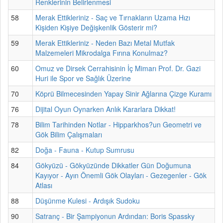
Renklerinin Belirlenmesi
58
Merak Ettikleriniz - Saç ve Tırnakların Uzama Hızı
Kişiden Kişiye Değişkenlik Gösterir mi?
59
Merak Ettikleriniz - Neden Bazı Metal Mutfak
Malzemeleri Mikrodalga Fırına Konulmaz?
60
Omuz ve Dirsek Cerrahisinin İç Mimarı Prof. Dr. Gazi
Huri ile Spor ve Sağlık Üzerine
70
Köprü Bilmecesinden Yapay Sinir Ağlarına Çizge Kuramı
76
Dijital Oyun Oynarken Anlık Kararlara Dikkat!
78
Bilim Tarihinden Notlar - Hipparkhos?un Geometri ve
Gök Bilim Çalışmaları
82
Doğa - Fauna - Kutup Sumrusu
84
Gökyüzü - Gökyüzünde Dikkatler Gün Doğumuna
Kayıyor - Ayın Önemli Gök Olayları - Gezegenler - Gök
Atlası
88
Düşünme Kulesi - Ardışık Sudoku
90
Satranç - Bir Şampiyonun Ardından: Boris Spassky