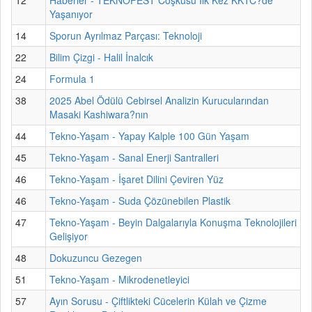
Yaşanıyor
14
Sporun Ayrılmaz Parçası: Teknoloji
22
Bilim Çizgi - Halil İnalcık
24
Formula 1
38
2025 Abel Ödülü Cebirsel Analizin Kurucularından
Masaki Kashiwara?nın
44
Tekno-Yaşam - Yapay Kalple 100 Gün Yaşam
45
Tekno-Yaşam - Sanal Enerji Santralleri
46
Tekno-Yaşam - İşaret Dilini Çeviren Yüz
46
Tekno-Yaşam - Suda Çözünebilen Plastik
47
Tekno-Yaşam - Beyin Dalgalarıyla Konuşma Teknolojileri
Gelişiyor
48
Dokuzuncu Gezegen
51
Tekno-Yaşam - Mikrodenetleyici
57
Ayın Sorusu - Çiftlikteki Cücelerin Külah ve Çizme