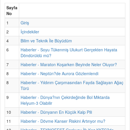
Sayfa
No
1
Giriş
2
İçindekiler
4
Bilim ve Teknik İle Büyüdüm
6
Haberler - Soyu Tükenmiş Ulukurt Gerçekten Hayata
Döndürüldü mü?
7
Haberler - Maraton Koşarken Beyinde Neler Oluyor?
8
Haberler - Neptün?de Aurora Gözlemlendi
8
Haberler - Yıldırım Çarpmasından Fayda Sağlayan Ağaç
Türü
9
Haberler - Dünya?nın Çekirdeğinde Bol Miktarda
Helyum-3 Olabilir
10
Haberler - Dünyanın En Küçük Kalp Pili
11
Haberler - Dövme Kanser Riskini Artırıyor mu?
12
Haberler - TEKNOFEST Coşkusu İlk Kez KKTC?de