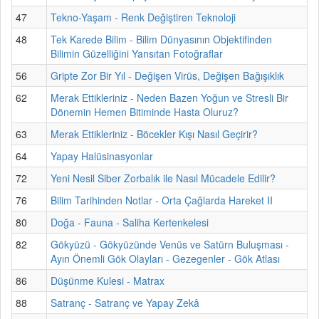
47
Tekno-Yaşam - Renk Değiştiren Teknoloji
48
Tek Karede Bilim - Bilim Dünyasının Objektifinden
Bilimin Güzelliğini Yansıtan Fotoğraflar
56
Gripte Zor Bir Yıl - Değişen Virüs, Değişen Bağışıklık
62
Merak Ettikleriniz - Neden Bazen Yoğun ve Stresli Bir
Dönemin Hemen Bitiminde Hasta Oluruz?
63
Merak Ettikleriniz - Böcekler Kışı Nasıl Geçirir?
64
Yapay Halüsinasyonlar
72
Yeni Nesil Siber Zorbalık ile Nasıl Mücadele Edilir?
76
Bilim Tarihinden Notlar - Orta Çağlarda Hareket II
80
Doğa - Fauna - Saliha Kertenkelesi
82
Gökyüzü - Gökyüzünde Venüs ve Satürn Buluşması -
Ayın Önemli Gök Olayları - Gezegenler - Gök Atlası
86
Düşünme Kulesi - Matrax
88
Satranç - Satranç ve Yapay Zekâ