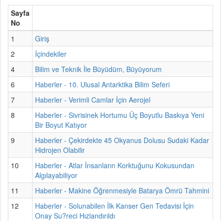
Sayfa
No
1
Giriş
2
İçindekiler
4
Bilim ve Teknik İle Büyüdüm, Büyüyorum
6
Haberler - 10. Ulusal Antarktika Bilim Seferi
7
Haberler - Verimli Camlar İçin Aerojel
8
Haberler - Sivrisinek Hortumu Üç Boyutlu Baskıya Yeni
Bir Boyut Katıyor
9
Haberler - Çekirdekte 45 Okyanus Dolusu Sudaki Kadar
Hidrojen Olabilir
10
Haberler - Atlar İnsanların Korktuğunu Kokusundan
Algılayabiliyor
11
Haberler - Makine Öğrenmesiyle Batarya Ömrü Tahmini
12
Haberler - Solunabilen İlk Kanser Gen Tedavisi İçin
Onay Su?reci Hızlandırıldı