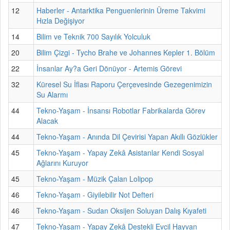
12
Haberler - Antarktika Penguenlerinin Üreme Takvimi
Hızla Değişiyor
14
Bilim ve Teknik 700 Sayılık Yolculuk
20
Bilim Çizgi - Tycho Brahe ve Johannes Kepler 1. Bölüm
22
İnsanlar Ay?a Geri Dönüyor - Artemis Görevi
32
Küresel Su İflası Raporu Çerçevesinde Gezegenimizin
Su Alarmı
44
Tekno-Yaşam - İnsansı Robotlar Fabrikalarda Görev
Alacak
44
Tekno-Yaşam - Anında Dil Çevirisi Yapan Akıllı Gözlükler
45
Tekno-Yaşam - Yapay Zekâ Asistanlar Kendi Sosyal
Ağlarını Kuruyor
45
Tekno-Yaşam - Müzik Çalan Lolipop
46
Tekno-Yaşam - Giyilebilir Not Defteri
46
Tekno-Yaşam - Sudan Oksijen Soluyan Dalış Kıyafeti
47
Tekno-Yaşam - Yapay Zekâ Destekli Evcil Hayvan