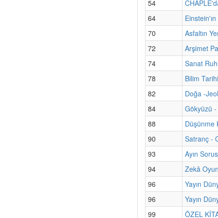
54
CHAPLE'dan
64
Einstein'ı
70
Asfaltın Ye
72
Arşimet Pa
74
Sanat Ruhu
78
Bilim Tari
82
Doğa -Jeol
84
Gökyüzü - 
88
Düşünme K
90
Satranç - 
93
Ayın Sorus
94
Zekâ Oyun
96
Yayın Dün
96
Yayın Düny
99
ÖZEL KİTAP