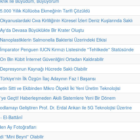
eknik İle Büyüdüm, Büyüyorum
 5.000 Yıllık Küllüoba Ekmeğinin Tarifi Çözüldü
Okyanuslardaki Cıva Kirliliğinin Küresel İzleri Deniz Kuşlarında Saklı
 Ay'da Devasa Büyüklükte Bir Krater Oluştu
 Nanoplastiklerin Salmonella Bakterisi Üzerindeki Etkisi
 İmparator Penguen IUCN Kırmızı Listesinde ''Tehlikede'' Statüsünde
On Bin Kübit İnternet Güvenliğini Ortadan Kaldırabilir
 Depresyonun Kaynağı Hücrede Saklı Olabilir
Türkiye'nin İlk Özgün İlaç Adayının Faz I Başarısı
etin Sitti ve Ekibinden Mikro Ölçekli İki Yeni Üretim Teknolojisi
'ye Geçti! Haberleşmeden Akıllı Sistemlere Yeni Bir Dönem
odlamayı Geliştiren Prof. Dr. Erdal Arıkan ile 5G Teknolojisi Üzerine
 - El-Battânî
den Ay Fotoğrafları
i ''Mini Beyni'' Olabilir