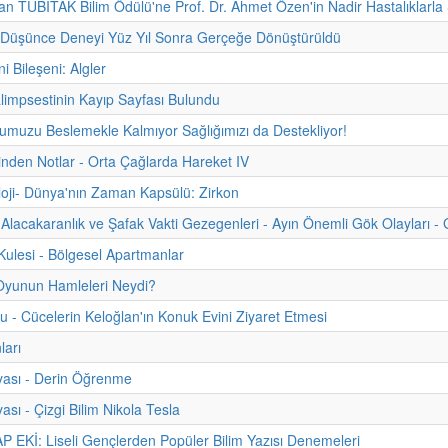
 TÜBİTAK Bilim Ödülü'ne Prof. Dr. Ahmet Özen'in Nadir Hastalıklarla Ş
n Düşünce Deneyi Yüz Yıl Sonra Gerçeğe Dönüştürüldü
ni Bileşeni: Algler
limpsestinin Kayıp Sayfası Bulundu
muzu Beslemekle Kalmıyor Sağlığımızı da Destekliyor!
hinden Notlar - Orta Çağlarda Hareket IV
oji- Dünya'nın Zaman Kapsülü: Zirkon
Alacakaranlık ve Şafak Vakti Gezegenleri - Ayın Önemli Gök Olayları - 
ulesi - Bölgesel Apartmanlar
Oyunun Hamleleri Neydi?
u - Cücelerin Keloğlan'ın Konuk Evini Ziyaret Etmesi
ları
yası - Derin Öğrenme
ası - Çizgi Bilim Nikola Tesla
 EKİ: Liseli Gençlerden Popüler Bilim Yazısı Denemeleri