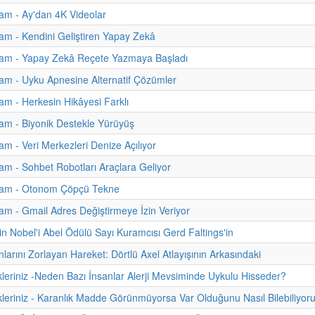
am - Ay'dan 4K Videolar
m - Kendini Geliştiren Yapay Zekâ
am - Yapay Zekâ Reçete Yazmaya Başladı
m - Uyku Apnesine Alternatif Çözümler
m - Herkesin Hikâyesi Farklı
am - Biyonik Destekle Yürüyüş
m - Veri Merkezleri Denize Açılıyor
m - Sohbet Robotları Araçlara Geliyor
am - Otonom Çöpçü Tekne
m - Gmail Adres Değiştirmeye İzin Veriyor
n Nobel'i Abel Ödülü Sayı Kuramcısı Gerd Faltings'in
nlarını Zorlayan Hareket: Dörtlü Axel Atlayışının Arkasındaki
kleriniz -Neden Bazı İnsanlar Alerji Mevsiminde Uykulu Hisseder?
kleriniz - Karanlık Madde Görünmüyorsa Var Olduğunu Nasıl Bilebiliyor