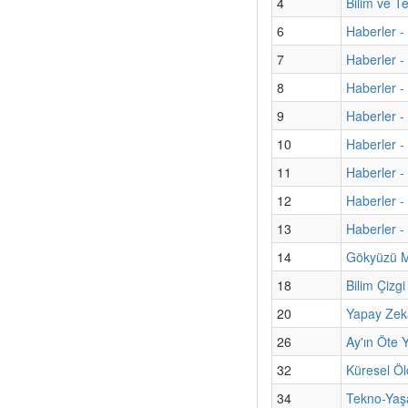
4
Bilim ve T
6
Haberler -
7
Haberler -
8
Haberler - 
9
Haberler -
10
Haberler - 
11
Haberler -
12
Haberler -
13
Haberler -
14
Gökyüzü Me
18
Bilim Çizg
20
Yapay Zek
26
Ay'ın Öte 
32
Küresel Öl
34
Tekno-Yaşa