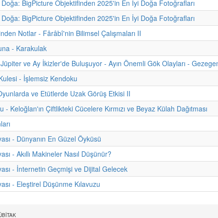
 Doğa: BigPicture Objektifinden 2025'in En İyi Doğa Fotoğrafları
 Doğa: BigPicture Objektifinden 2025'in En İyi Doğa Fotoğrafları
inden Notlar - Fârâbî'nin Bilimsel Çalışmaları II
una - Karakulak
Jüpiter ve Ay İkizler'de Buluşuyor - Ayın Önemli Gök Olayları - Gezegen
ulesi - İşlemsiz Kendoku
Oyunlarda ve Etütlerde Uzak Görüş Etkisi II
u - Keloğlan'ın Çiftlikteki Cücelere Kırmızı ve Beyaz Külah Dağıtması
ları
yası - Dünyanın En Güzel Öyküsü
ası - Akıllı Makineler Nasıl Düşünür?
ası - İnternetin Geçmişi ve Dijital Gelecek
ası - Eleştirel Düşünme Kılavuzu
 TÜBİTAK