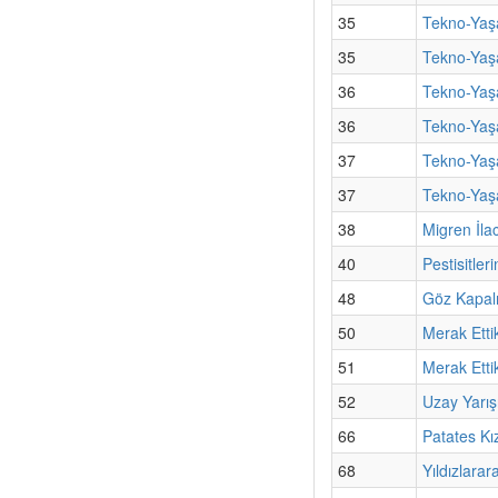
35
Tekno-Yaşa
35
Tekno-Yaş
36
Tekno-Yaşa
36
Tekno-Yaşa
37
Tekno-Yaşa
37
Tekno-Yaş
38
Migren İla
40
Pestisitle
48
Göz Kapalıy
50
Merak Etti
51
Merak Etti
52
Uzay Yarışı
66
Patates Kı
68
Yıldızlara