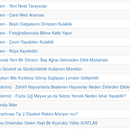
m - Yeni Nesil Tarayıcılar
am - Canlı Web Araması
m - Beyin Dalgalarını Dinleyen Kulaklık
m - Fotoğraflarınızla Bilime Katkı Yapın
m - Çeviri Yapabilen Kulaklık
am - Rüya Kaydedici
cında Yeni Bir Dönem: Baş Ağrısı Gelmeden Etkili Müdahale
rin Güvenli ve Sürdürülebilir Kullanımı Mümkün
ken Bile Kızılötesi Görüş Sağlayan Lensler Geliştirildi
kleriniz - Zehirli Hayvanlarla Beslenen Hayvanlar Neden Zehirden Etki
kleriniz - Fazla Çiğ Meyve ya da Sebze Yemek Neden İshal Yapabilir?
nda İlkler
zartması Tip 2 Diyabet Riskini Artırıyor mu?
rası Ortamdan Gelen Yaşlı Bir Kuyruklu Yıldız-3I/ATLAS