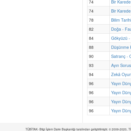
74
Bir Karede
74
Bir Karede
78
Bilim Tarih
82
Doğa - Fa
84
Gökyüzü - 
88
Düşünme K
90
Satranç - 
93
Ayın Sorus
94
Zekâ Oyun
96
Yayın Dün
96
Yayın Düny
96
Yayın Düny
96
Yayın Düny
TÜBİTAK- Bilgi İşlem Daire Başkanlığı tarafından geliştirilmiştir. © 2009-2020,