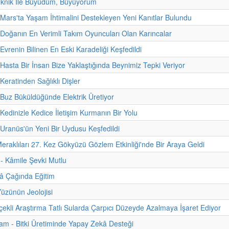
eknik İle Büyüdüm, Büyüyorum
 Mars'ta Yaşam İhtimalini Destekleyen Yeni Kanıtlar Bulundu
 Doğanın En Verimli Takım Oyuncuları Olan Karıncalar
Evrenin Bilinen En Eski Karadeliği Keşfedildi
 Hasta Bir İnsan Bize Yaklaştığında Beynimiz Tepki Veriyor
Keratinden Sağlıklı Dişler
 Buz Büküldüğünde Elektrik Üretiyor
 Kedinizle Kedice İletişim Kurmanın Bir Yolu
 Uranüs'ün Yeni Bir Uydusu Keşfedildi
raklıları 27. Kez Gökyüzü Gözlem Etkinliği'nde Bir Araya Geldi
i - Kâmile Şevki Mutlu
â Çağında Eğitim
Yüzünün Jeolojisi
çekli Araştırma Tatlı Sularda Çarpıcı Düzeyde Azalmaya İşaret Ediyor
m - Bitki Üretiminde Yapay Zekâ Desteği