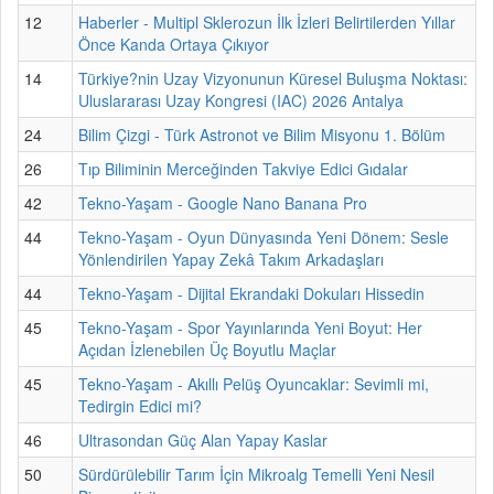
12
Haberler - Multipl Sklerozun İlk İzleri Belirtilerden Yıllar
Önce Kanda Ortaya Çıkıyor
14
Türkiye?nin Uzay Vizyonunun Küresel Buluşma Noktası:
Uluslararası Uzay Kongresi (IAC) 2026 Antalya
24
Bilim Çizgi - Türk Astronot ve Bilim Misyonu 1. Bölüm
26
Tıp Biliminin Merceğinden Takviye Edici Gıdalar
42
Tekno-Yaşam - Google Nano Banana Pro
44
Tekno-Yaşam - Oyun Dünyasında Yeni Dönem: Sesle
Yönlendirilen Yapay Zekâ Takım Arkadaşları
44
Tekno-Yaşam - Dijital Ekrandaki Dokuları Hissedin
45
Tekno-Yaşam - Spor Yayınlarında Yeni Boyut: Her
Açıdan İzlenebilen Üç Boyutlu Maçlar
45
Tekno-Yaşam - Akıllı Pelüş Oyuncaklar: Sevimli mi,
Tedirgin Edici mi?
46
Ultrasondan Güç Alan Yapay Kaslar
50
Sürdürülebilir Tarım İçin Mikroalg Temelli Yeni Nesil