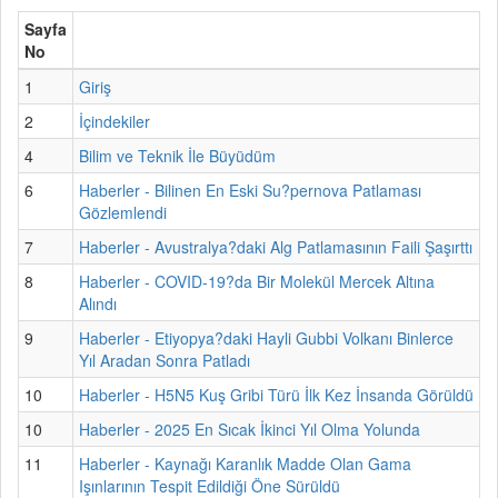
Sayfa
No
1
Giriş
2
İçindekiler
4
Bilim ve Teknik İle Büyüdüm
6
Haberler - Bilinen En Eski Su?pernova Patlaması
Gözlemlendi
7
Haberler - Avustralya?daki Alg Patlamasının Faili Şaşırttı
8
Haberler - COVID-19?da Bir Molekül Mercek Altına
Alındı
9
Haberler - Etiyopya?daki Hayli Gubbi Volkanı Binlerce
Yıl Aradan Sonra Patladı
10
Haberler - H5N5 Kuş Gribi Türü İlk Kez İnsanda Görüldü
10
Haberler - 2025 En Sıcak İkinci Yıl Olma Yolunda
11
Haberler - Kaynağı Karanlık Madde Olan Gama
Işınlarının Tespit Edildiği Öne Sürüldü