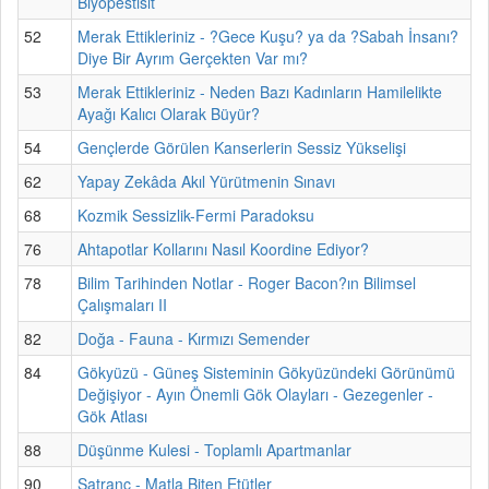
Biyopestisit
52
Merak Ettikleriniz - ?Gece Kuşu? ya da ?Sabah İnsanı?
Diye Bir Ayrım Gerçekten Var mı?
53
Merak Ettikleriniz - Neden Bazı Kadınların Hamilelikte
Ayağı Kalıcı Olarak Büyür?
54
Gençlerde Görülen Kanserlerin Sessiz Yükselişi
62
Yapay Zekâda Akıl Yürütmenin Sınavı
68
Kozmik Sessizlik-Fermi Paradoksu
76
Ahtapotlar Kollarını Nasıl Koordine Ediyor?
78
Bilim Tarihinden Notlar - Roger Bacon?ın Bilimsel
Çalışmaları II
82
Doğa - Fauna - Kırmızı Semender
84
Gökyüzü - Güneş Sisteminin Gökyüzündeki Görünümü
Değişiyor - Ayın Önemli Gök Olayları - Gezegenler -
Gök Atlası
88
Düşünme Kulesi - Toplamlı Apartmanlar
90
Satranç - Matla Biten Etütler