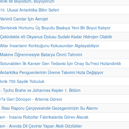
eknik İle Büyüdüm, Büyüyorum
10. Ulusal Antarktika Bilim Seferi
Verimli Camlar İçin Aerojel
 Sivrisinek Hortumu Üç Boyutlu Baskıya Yeni Bir Boyut Katıyor
 Çekirdekte 45 Okyanus Dolusu Sudaki Kadar Hidrojen Olabilir
 Atlar İnsanların Korktuğunu Kokusundan Algılayabiliyor
- Makine Öğrenmesiyle Batarya Ömrü Tahmini
 Solunabilen İlk Kanser Gen Tedavisi İçin Onay Su?reci Hızlandırıldı
 Antarktika Penguenlerinin Üreme Takvimi Hızla Değişiyor
knik 700 Sayılık Yolculuk
i - Tycho Brahe ve Johannes Kepler 1. Bölüm
y?a Geri Dönüyor - Artemis Görevi
 İflası Raporu Çerçevesinde Gezegenimizin Su Alarmı
m - İnsansı Robotlar Fabrikalarda Görev Alacak
m - Anında Dil Çevirisi Yapan Akıllı Gözlükler