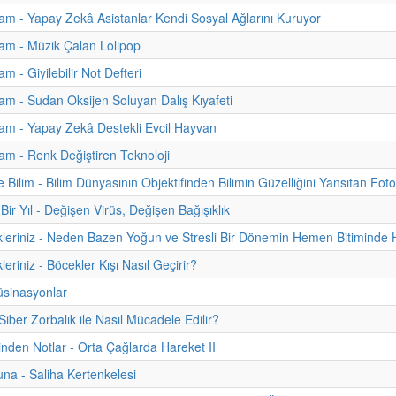
m - Yapay Zekâ Asistanlar Kendi Sosyal Ağlarını Kuruyor
am - Müzik Çalan Lolipop
 - Giyilebilir Not Defteri
m - Sudan Oksijen Soluyan Dalış Kıyafeti
am - Yapay Zekâ Destekli Evcil Hayvan
m - Renk Değiştiren Teknoloji
 Bilim - Bilim Dünyasının Objektifinden Bilimin Güzelliğini Yansıtan Foto
Bir Yıl - Değişen Virüs, Değişen Bağışıklık
kleriniz - Neden Bazen Yoğun ve Stresli Bir Dönemin Hemen Bitiminde 
leriniz - Böcekler Kışı Nasıl Geçirir?
üsinasyonlar
Siber Zorbalık ile Nasıl Mücadele Edilir?
hinden Notlar - Orta Çağlarda Hareket II
na - Saliha Kertenkelesi