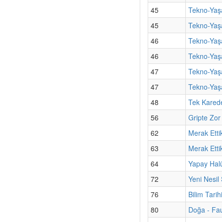
45
Tekno-Yaşa
45
Tekno-Yaş
46
Tekno-Yaşam
46
Tekno-Yaşa
47
Tekno-Yaş
47
Tekno-Yaşa
48
Tek Karede
56
Gripte Zor 
62
Merak Etti
63
Merak Ettik
64
Yapay Hal
72
Yeni Nesil 
76
Bilim Tari
80
Doğa - Fau