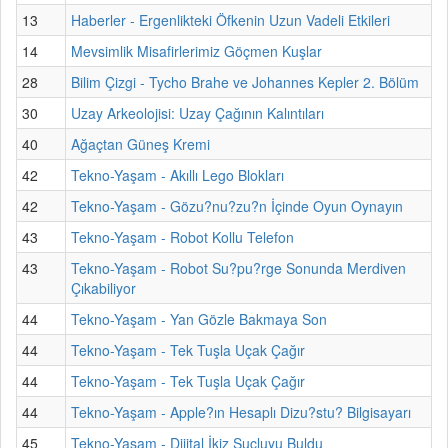
13
Haberler - Ergenlikteki Öfkenin Uzun Vadeli Etkileri
14
Mevsimlik Misafirlerimiz Göçmen Kuşlar
28
Bilim Çizgi - Tycho Brahe ve Johannes Kepler 2. Bölüm
30
Uzay Arkeolojisi: Uzay Çağının Kalıntıları
40
Ağaçtan Güneş Kremi
42
Tekno-Yaşam - Akıllı Lego Blokları
42
Tekno-Yaşam - Gözu?nu?zu?n İçinde Oyun Oynayın
43
Tekno-Yaşam - Robot Kollu Telefon
43
Tekno-Yaşam - Robot Su?pu?rge Sonunda Merdiven
Çıkabiliyor
44
Tekno-Yaşam - Yan Gözle Bakmaya Son
44
Tekno-Yaşam - Tek Tuşla Uçak Çağır
44
Tekno-Yaşam - Tek Tuşla Uçak Çağır
44
Tekno-Yaşam - Apple?ın Hesaplı Dizu?stu? Bilgisayarı
45
Tekno-Yaşam - Dijital İkiz Suçluyu Buldu