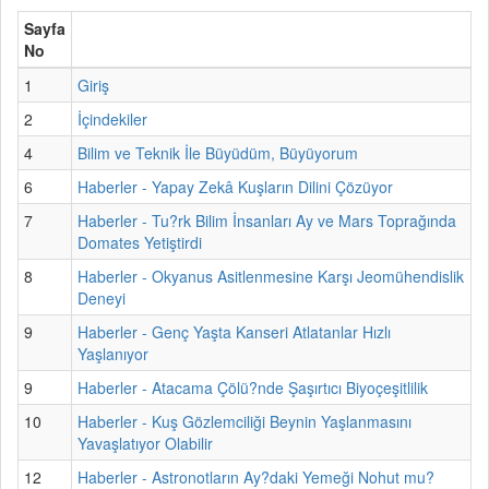
Sayfa
No
1
Giriş
2
İçindekiler
4
Bilim ve Teknik İle Büyüdüm, Büyüyorum
6
Haberler - Yapay Zekâ Kuşların Dilini Çözüyor
7
Haberler - Tu?rk Bilim İnsanları Ay ve Mars Toprağında
Domates Yetiştirdi
8
Haberler - Okyanus Asitlenmesine Karşı Jeomühendislik
Deneyi
9
Haberler - Genç Yaşta Kanseri Atlatanlar Hızlı
Yaşlanıyor
9
Haberler - Atacama Çölü?nde Şaşırtıcı Biyoçeşitlilik
10
Haberler - Kuş Gözlemciliği Beynin Yaşlanmasını
Yavaşlatıyor Olabilir
12
Haberler - Astronotların Ay?daki Yemeği Nohut mu?