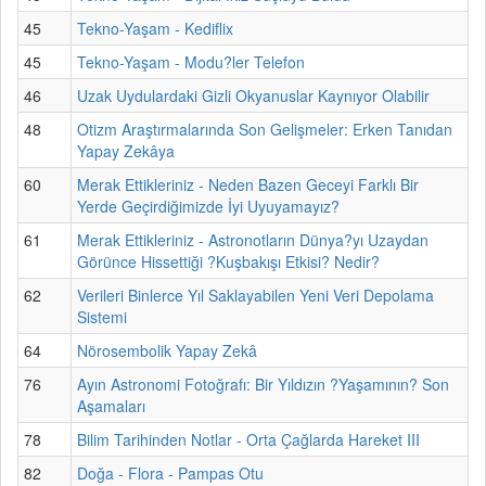
45
Tekno-Yaşam - Kediflix
45
Tekno-Yaşam - Modu?ler Telefon
46
Uzak Uydulardaki Gizli Okyanuslar Kaynıyor Olabilir
48
Otizm Araştırmalarında Son Gelişmeler: Erken Tanıdan
Yapay Zekâya
60
Merak Ettikleriniz - Neden Bazen Geceyi Farklı Bir
Yerde Geçirdiğimizde İyi Uyuyamayız?
61
Merak Ettikleriniz - Astronotların Dünya?yı Uzaydan
Görünce Hissettiği ?Kuşbakışı Etkisi? Nedir?
62
Verileri Binlerce Yıl Saklayabilen Yeni Veri Depolama
Sistemi
64
Nörosembolik Yapay Zekâ
76
Ayın Astronomi Fotoğrafı: Bir Yıldızın ?Yaşamının? Son
Aşamaları
78
Bilim Tarihinden Notlar - Orta Çağlarda Hareket III
82
Doğa - Flora - Pampas Otu