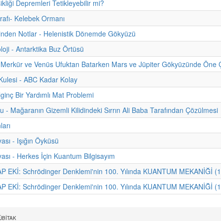
ikliği Depremleri Tetikleyebilir mi?
rafı- Kelebek Ormanı
hinden Notlar - Helenistik Dönemde Gökyüzü
loji - Antarktika Buz Örtüsü
 Merkür ve Venüs Ufuktan Batarken Mars ve Jüpiter Gökyüzünde Öne Ç
ulesi - ABC Kadar Kolay
lginç Bir Yardımlı Mat Problemi
u - Mağaranın Gizemli Kilidindeki Sırrın Ali Baba Tarafından Çözülmesi
ları
ası - Işığın Öyküsü
ası - Herkes İçin Kuantum Bilgisayım
P EKİ: Schrödinger Denklemi'nin 100. Yılında KUANTUM MEKANİĞİ (1
P EKİ: Schrödinger Denklemi'nin 100. Yılında KUANTUM MEKANİĞİ (1
 TÜBİTAK