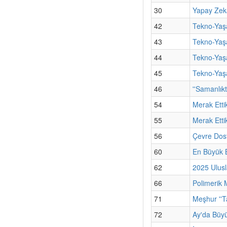
30
Yapay Zek
42
Tekno-Yaşam
43
Tekno-Yaşa
44
Tekno-Yaşa
45
Tekno-Yaşa
46
''Samanlıkt
54
Merak Etti
55
Merak Etti
56
Çevre Dost
60
En Büyük B
62
2025 Ulusl
66
Polimerik 
71
Meşhur ''T
72
Ay'da Büyü