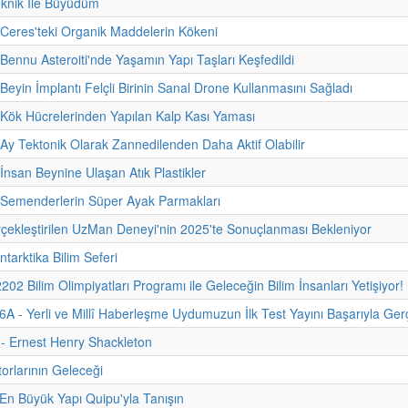
eknik İle Büyüdüm
 Ceres'teki Organik Maddelerin Kökeni
 Bennu Asteroiti'nde Yaşamın Yapı Taşları Keşfedildi
 Beyin İmplantı Felçli Birinin Sanal Drone Kullanmasını Sağladı
 Kök Hücrelerinden Yapılan Kalp Kası Yaması
 Ay Tektonik Olarak Zannedilenden Daha Aktif Olabilir
 İnsan Beynine Ulaşan Atık Plastikler
 Semenderlerin Süper Ayak Parmakları
çekleştirilen UzMan Deneyi'nin 2025'te Sonuçlanması Bekleniyor
ntarktika Bilim Seferi
02 Bilim Olimpiyatları Programı ile Geleceğin Bilim İnsanları Yetişiyor!
 - Yerli ve Millî Haberleşme Uydumuzun İlk Test Yayını Başarıyla Gerçe
i - Ernest Henry Shackleton
rlarının Geleceği
En Büyük Yapı Quipu'yla Tanışın