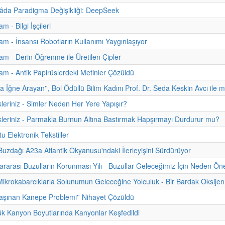
âda Paradigma Değişikliği: DeepSeek
 - Bilgi İşçileri
m - İnsansı Robotların Kullanımı Yaygınlaşıyor
m - Derin Öğrenme ile Üretilen Çipler
m - Antik Papirüslerdeki Metinler Çözüldü
a İğne Arayan'', Bol Ödüllü Bilim Kadını Prof. Dr. Seda Keskin Avcı ile m
kleriniz - Simler Neden Her Yere Yapışır?
kleriniz - Parmakla Burnun Altına Bastırmak Hapşırmayı Durdurur mu?
u Elektronik Tekstiller
uzdağı A23a Atlantik Okyanusu'ndaki İlerleyişini Sürdürüyor
ararası Buzulların Korunması Yılı - Buzullar Geleceğimiz İçin Neden Ön
Mikrokabarcıklarla Solunumun Geleceğine Yolculuk - Bir Bardak Oksijen 
aşınan Kanepe Problemi'' Nihayet Çözüldü
k Kanyon Boyutlarında Kanyonlar Keşfedildi