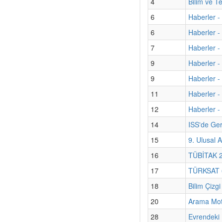
4
Bilim ve T
6
Haberler -
6
Haberler -
7
Haberler -
9
Haberler -
9
Haberler -
11
Haberler -
12
Haberler -
14
ISS'de Ger
15
9. Ulusal A
16
TÜBİTAK 22
17
TÜRKSAT 6A
18
Bilim Çizg
20
Arama Moto
28
Evrendeki 