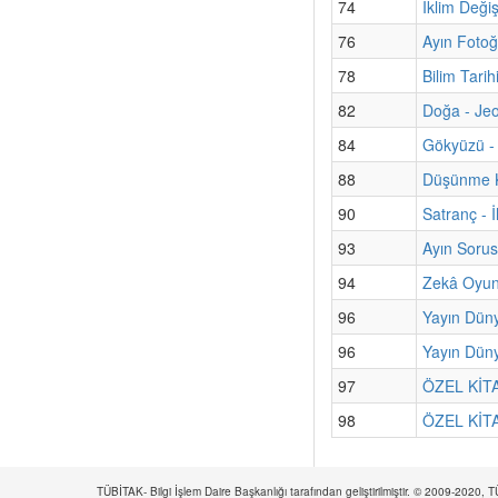
74
İklim Değiş
76
Ayın Fotoğ
78
Bilim Tari
82
Doğa - Jeo
84
Gökyüzü -
88
Düşünme K
90
Satranç - İ
93
Ayın Sorus
94
Zekâ Oyun
96
Yayın Düny
96
Yayın Düny
97
ÖZEL KİTA
98
ÖZEL KİTA
TÜBİTAK- Bilgi İşlem Daire Başkanlığı tarafından geliştirilmiştir. © 2009-2020,