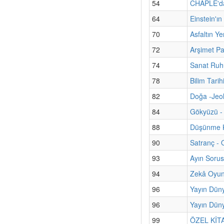
54
CHAPLE'dan
64
Einstein'ı
70
Asfaltın Ye
72
Arşimet Pa
74
Sanat Ruhu
78
Bilim Tari
82
Doğa -Jeol
84
Gökyüzü - 
88
Düşünme K
90
Satranç - 
93
Ayın Sorus
94
Zekâ Oyun
96
Yayın Dün
96
Yayın Düny
99
ÖZEL KİTAP