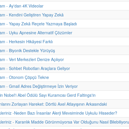
am - Ay'dan 4K Videolar
m - Kendini Geliştiren Yapay Zekâ
am - Yapay Zekâ Reçete Yazmaya Başladı
m - Uyku Apnesine Alternatif Çözümler
m - Herkesin Hikâyesi Farklı
am - Biyonik Destekle Yürüyüş
m - Veri Merkezleri Denize Açılıyor
m - Sohbet Robotları Araçlara Geliyor
am - Otonom Çöpçü Tekne
m - Gmail Adres Değiştirmeye İzin Veriyor
n Nobel'i Abel Ödülü Sayı Kuramcısı Gerd Faltings'in
nlarını Zorlayan Hareket: Dörtlü Axel Atlayışının Arkasındaki
kleriniz -Neden Bazı İnsanlar Alerji Mevsiminde Uykulu Hisseder?
kleriniz - Karanlık Madde Görünmüyorsa Var Olduğunu Nasıl Bilebiliyor