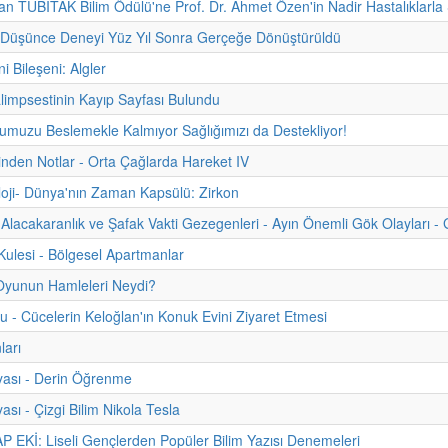
 TÜBİTAK Bilim Ödülü'ne Prof. Dr. Ahmet Özen'in Nadir Hastalıklarla Ş
n Düşünce Deneyi Yüz Yıl Sonra Gerçeğe Dönüştürüldü
ni Bileşeni: Algler
limpsestinin Kayıp Sayfası Bulundu
muzu Beslemekle Kalmıyor Sağlığımızı da Destekliyor!
hinden Notlar - Orta Çağlarda Hareket IV
oji- Dünya'nın Zaman Kapsülü: Zirkon
Alacakaranlık ve Şafak Vakti Gezegenleri - Ayın Önemli Gök Olayları - 
ulesi - Bölgesel Apartmanlar
Oyunun Hamleleri Neydi?
u - Cücelerin Keloğlan'ın Konuk Evini Ziyaret Etmesi
ları
yası - Derin Öğrenme
ası - Çizgi Bilim Nikola Tesla
 EKİ: Liseli Gençlerden Popüler Bilim Yazısı Denemeleri