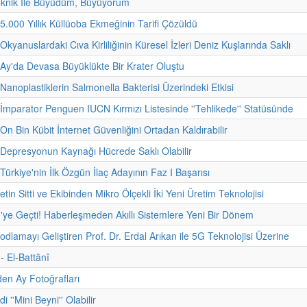
eknik İle Büyüdüm, Büyüyorum
 5.000 Yıllık Küllüoba Ekmeğinin Tarifi Çözüldü
Okyanuslardaki Cıva Kirliliğinin Küresel İzleri Deniz Kuşlarında Saklı
 Ay'da Devasa Büyüklükte Bir Krater Oluştu
 Nanoplastiklerin Salmonella Bakterisi Üzerindeki Etkisi
 İmparator Penguen IUCN Kırmızı Listesinde ''Tehlikede'' Statüsünde
On Bin Kübit İnternet Güvenliğini Ortadan Kaldırabilir
 Depresyonun Kaynağı Hücrede Saklı Olabilir
Türkiye'nin İlk Özgün İlaç Adayının Faz I Başarısı
etin Sitti ve Ekibinden Mikro Ölçekli İki Yeni Üretim Teknolojisi
'ye Geçti! Haberleşmeden Akıllı Sistemlere Yeni Bir Dönem
odlamayı Geliştiren Prof. Dr. Erdal Arıkan ile 5G Teknolojisi Üzerine
 - El-Battânî
den Ay Fotoğrafları
i ''Mini Beyni'' Olabilir