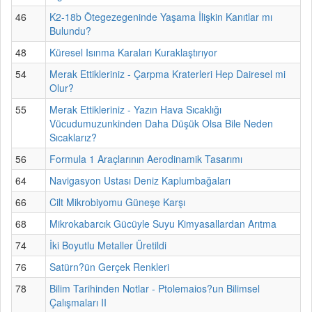
46
K2-18b Ötegezegeninde Yaşama İlişkin Kanıtlar mı
Bulundu?
48
Küresel Isınma Karaları Kuraklaştırıyor
54
Merak Ettikleriniz - Çarpma Kraterleri Hep Dairesel mi
Olur?
55
Merak Ettikleriniz - Yazın Hava Sıcaklığı
Vücudumuzunkinden Daha Düşük Olsa Bile Neden
Sıcaklarız?
56
Formula 1 Araçlarının Aerodinamik Tasarımı
64
Navigasyon Ustası Deniz Kaplumbağaları
66
Cilt Mikrobiyomu Güneşe Karşı
68
Mikrokabarcık Gücüyle Suyu Kimyasallardan Arıtma
74
İki Boyutlu Metaller Üretildi
76
Satürn?ün Gerçek Renkleri
78
Bilim Tarihinden Notlar - Ptolemaios?un Bilimsel
Çalışmaları II