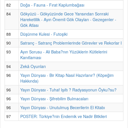
82
Doğa - Fauna - Fırat Kaplumbağası
84
Gökyüzü - Gökyüzünde Gece Yarısından Sonraki
Hareketlilik - Ayın Önemli Gök Olayları - Gezegenler -
Gök Atlası
88
Düşünme Kulesi - Futoşiki
90
Satranç - Satranç Problemlerinde Görevler ve Rekorlar I
93
Ayın Sorusu - Ali Baba?nın Yüzüklerin Kütlelerini
Kanıtlaması
94
Zekâ Oyunları
96
Yayın Dünyası - Bir Kitap Nasıl Hazırlanır? (Köpeğim
Hakkında)
96
Yayın Dünyası - Tuhaf Işıltı ? Radyasyonun Öyku?su?
96
Yayın Dünyası - Şifrebilim Bulmacaları
96
Yayın Dünyası - Unutulmuş Becerilerin El Kitabı
97
POSTER: Türkiye?nin Endemik ve Nadir Bitkileri