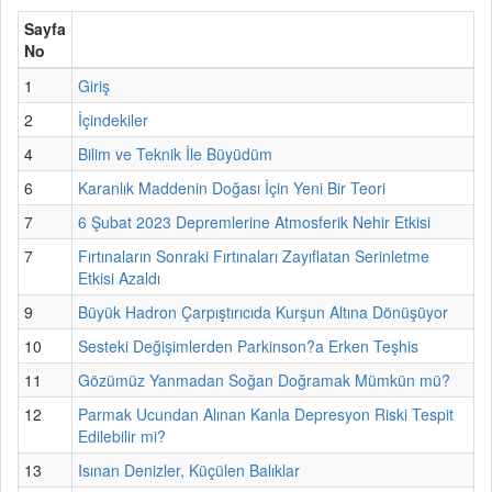
Sayfa
No
1
Giriş
2
İçindekiler
4
Bilim ve Teknik İle Büyüdüm
6
Karanlık Maddenin Doğası İçin Yeni Bir Teori
7
6 Şubat 2023 Depremlerine Atmosferik Nehir Etkisi
7
Fırtınaların Sonraki Fırtınaları Zayıflatan Serinletme
Etkisi Azaldı
9
Büyük Hadron Çarpıştırıcıda Kurşun Altına Dönüşüyor
10
Sesteki Değişimlerden Parkinson?a Erken Teşhis
11
Gözümüz Yanmadan Soğan Doğramak Mümkün mü?
12
Parmak Ucundan Alınan Kanla Depresyon Riski Tespit
Edilebilir mi?
13
Isınan Denizler, Küçülen Balıklar