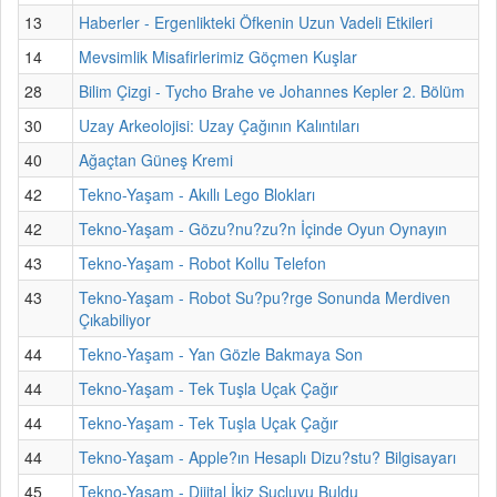
13
Haberler - Ergenlikteki Öfkenin Uzun Vadeli Etkileri
14
Mevsimlik Misafirlerimiz Göçmen Kuşlar
28
Bilim Çizgi - Tycho Brahe ve Johannes Kepler 2. Bölüm
30
Uzay Arkeolojisi: Uzay Çağının Kalıntıları
40
Ağaçtan Güneş Kremi
42
Tekno-Yaşam - Akıllı Lego Blokları
42
Tekno-Yaşam - Gözu?nu?zu?n İçinde Oyun Oynayın
43
Tekno-Yaşam - Robot Kollu Telefon
43
Tekno-Yaşam - Robot Su?pu?rge Sonunda Merdiven
Çıkabiliyor
44
Tekno-Yaşam - Yan Gözle Bakmaya Son
44
Tekno-Yaşam - Tek Tuşla Uçak Çağır
44
Tekno-Yaşam - Tek Tuşla Uçak Çağır
44
Tekno-Yaşam - Apple?ın Hesaplı Dizu?stu? Bilgisayarı
45
Tekno-Yaşam - Dijital İkiz Suçluyu Buldu