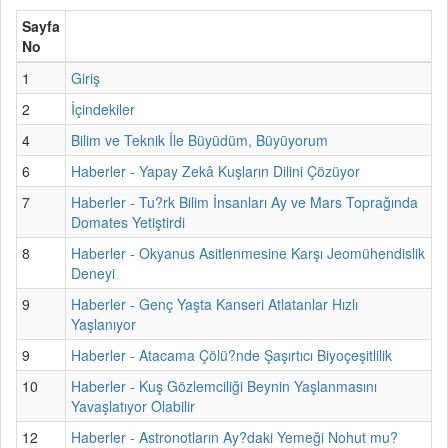
Sayfa
No
1
Giriş
2
İçindekiler
4
Bilim ve Teknik İle Büyüdüm, Büyüyorum
6
Haberler - Yapay Zekâ Kuşların Dilini Çözüyor
7
Haberler - Tu?rk Bilim İnsanları Ay ve Mars Toprağında
Domates Yetiştirdi
8
Haberler - Okyanus Asitlenmesine Karşı Jeomühendislik
Deneyi
9
Haberler - Genç Yaşta Kanseri Atlatanlar Hızlı
Yaşlanıyor
9
Haberler - Atacama Çölü?nde Şaşırtıcı Biyoçeşitlilik
10
Haberler - Kuş Gözlemciliği Beynin Yaşlanmasını
Yavaşlatıyor Olabilir
12
Haberler - Astronotların Ay?daki Yemeği Nohut mu?