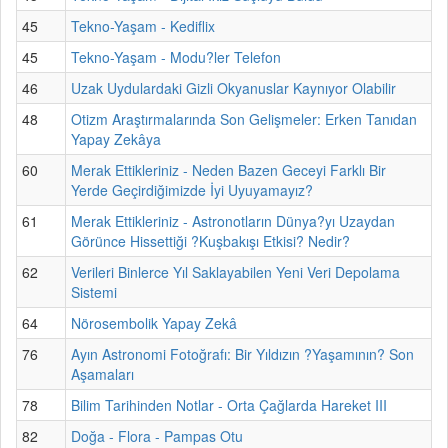
45
Tekno-Yaşam - Kediflix
45
Tekno-Yaşam - Modu?ler Telefon
46
Uzak Uydulardaki Gizli Okyanuslar Kaynıyor Olabilir
48
Otizm Araştırmalarında Son Gelişmeler: Erken Tanıdan
Yapay Zekâya
60
Merak Ettikleriniz - Neden Bazen Geceyi Farklı Bir
Yerde Geçirdiğimizde İyi Uyuyamayız?
61
Merak Ettikleriniz - Astronotların Dünya?yı Uzaydan
Görünce Hissettiği ?Kuşbakışı Etkisi? Nedir?
62
Verileri Binlerce Yıl Saklayabilen Yeni Veri Depolama
Sistemi
64
Nörosembolik Yapay Zekâ
76
Ayın Astronomi Fotoğrafı: Bir Yıldızın ?Yaşamının? Son
Aşamaları
78
Bilim Tarihinden Notlar - Orta Çağlarda Hareket III
82
Doğa - Flora - Pampas Otu