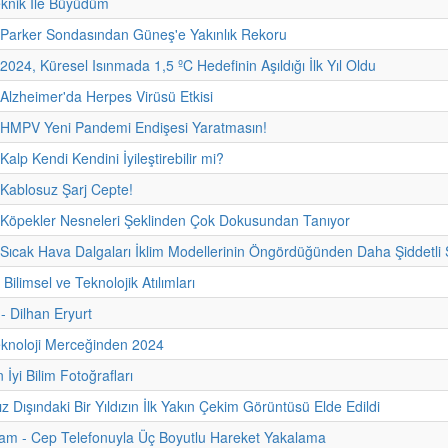
eknik İle Büyüdüm
 Parker Sondasından Güneş'e Yakınlık Rekoru
2024, Küresel Isınmada 1,5 ºC Hedefinin Aşıldığı İlk Yıl Oldu
 Alzheimer'da Herpes Virüsü Etkisi
- HMPV Yeni Pandemi Endişesi Yaratmasın!
Kalp Kendi Kendini İyileştirebilir mi?
 Kablosuz Şarj Cepte!
 Köpekler Nesneleri Şeklinden Çok Dokusundan Tanıyor
 Sıcak Hava Dalgaları İklim Modellerinin Öngördüğünden Daha Şiddetli 
 Bilimsel ve Teknolojik Atılımları
 - Dilhan Eryurt
eknoloji Merceğinden 2024
İyi Bilim Fotoğrafları
 Dışındaki Bir Yıldızın İlk Yakın Çekim Görüntüsü Elde Edildi
am - Cep Telefonuyla Üç Boyutlu Hareket Yakalama