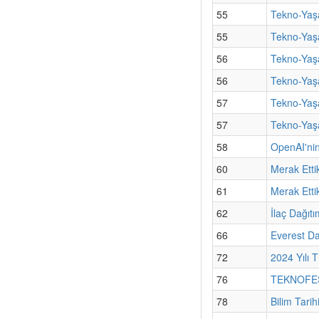
55
Tekno-Yaşa
55
Tekno-Yaş
56
Tekno-Yaşa
56
Tekno-Yaş
57
Tekno-Yaşa
57
Tekno-Yaşa
58
OpenAI'nin
60
Merak Etti
61
Merak Ettik
62
İlaç Dağıt
66
Everest Da
72
2024 Yılı 
76
TEKNOFEST
78
Bilim Tari