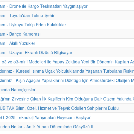
m - Drone ile Kargo Teslimatları Yaygınlaşıyor
am - Toyota'dan Tekno-Şehir
m - Uykuyu Takip Eden Kulaklıklar
am - Bahçe Kamerası
m - Akıllı Yüzükler
m - Uzayan Ekranlı Dizüstü Bilgisayar
 o3 ve o3-mini Modelleri ile Yapay Zekâda Yeni Bir Dönemin Kapıları Aç
kleriniz - Küresel Isınma Uçak Yolculuklarında Yaşanan Türbülans Riskin
leriniz - Kışın Ağaçlar Yapraklarını Döktüğü İçin Atmosferdeki Oksijen Mi
ımında Nanoçiçekler
ğı'nın Zirvesine Çıkan İlk Kaşiflerin Kim Olduğuna Dair Gizem Yakında Ç
TÜBİTAK Bilim, Özel, Hizmet ve Teşvik Ödülleri Sahiplerini Buldu
 2025 Teknoloji Yarışmaları Heyecanı Başlıyor
hinden Notlar - Antik Yunan Döneminde Gökyüzü II