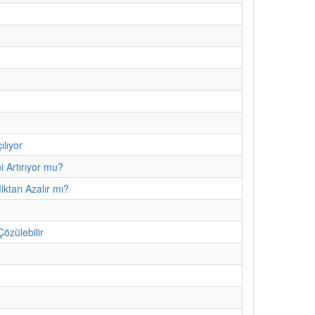
ılıyor
i Artırıyor mu?
ktarı Azalır mı?
özülebilir