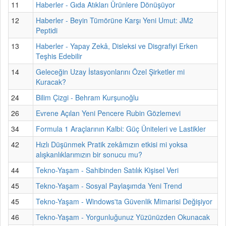
11
Haberler - Gıda Atıkları Ürünlere Dönüşüyor
12
Haberler - Beyin Tümörüne Karşı Yeni Umut: JM2
Peptidi
13
Haberler - Yapay Zekâ, Disleksi ve Disgrafiyi Erken
Teşhis Edebilir
14
Geleceğin Uzay İstasyonlarını Özel Şirketler mi
Kuracak?
24
Bilim Çizgi - Behram Kurşunoğlu
26
Evrene Açılan Yeni Pencere Rubin Gözlemevi
34
Formula 1 Araçlarının Kalbi: Güç Üniteleri ve Lastikler
42
Hızlı Düşünmek Pratik zekâmızın etkisi mi yoksa
alışkanlıklarımızın bir sonucu mu?
44
Tekno-Yaşam - Sahibinden Satılık Kişisel Veri
45
Tekno-Yaşam - Sosyal Paylaşımda Yeni Trend
45
Tekno-Yaşam - Windows'ta Güvenlik Mimarisi Değişiyor
46
Tekno-Yaşam - Yorgunluğunuz Yüzünüzden Okunacak