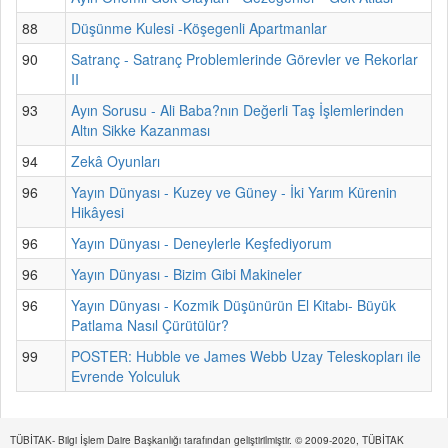
88
Düşünme Kulesi -Köşegenli Apartmanlar
90
Satranç - Satranç Problemlerinde Görevler ve Rekorlar
II
93
Ayın Sorusu - Ali Baba?nın Değerli Taş İşlemlerinden
Altın Sikke Kazanması
94
Zekâ Oyunları
96
Yayın Dünyası - Kuzey ve Güney - İki Yarım Kürenin
Hikâyesi
96
Yayın Dünyası - Deneylerle Keşfediyorum
96
Yayın Dünyası - Bizim Gibi Makineler
96
Yayın Dünyası - Kozmik Düşünürün El Kitabı- Büyük
Patlama Nasıl Çürütülür?
99
POSTER: Hubble ve James Webb Uzay Teleskopları ile
Evrende Yolculuk
TÜBİTAK- Bilgi İşlem Daire Başkanlığı tarafından geliştirilmiştir. © 2009-2020, TÜBİTAK