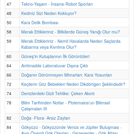
47
Tekno-Yaşam - İnsansı Robot Sporları
48
Kediniz Sizi Neden Kokluyor?
50
Kara Delik Bombası
58
Merak Ettikleriniz - Bitkilerde Güneş Yanığı Olur mu?
59
Merak Ettikleriniz - Nemli Havalarda Neden Saçlarda
Kabarma veya Kıvrılma Olur?
60
Güneş'in Kutuplarının İlk Görüntüleri
64
Antimadde Laboratuvar Dışına Çıktı
66
Doğanın Görünmeyen Mimarları: Kara Yosunları
72
Keçilerin Göz Bebekleri Neden Dikdörtgen Şeklindedir?
74
Denizlerdeki Gizli Tehlike: Çeken Akıntı
78
Bilim Tarihinden Notlar - Ptolemaios'un Bilimsel
Çalışmaları III
82
Doğa -Flora- Arsız Zaylan
84
Gökyüzü - Gökyüzünde Venüs ve Jüpiter Buluşması -
Ayın Önemli Gök Olayları - Gezegenler - Gök Atlası