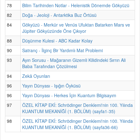
78
Bilim Tarihinden Notlar - Helenistik Dönemde Gökyüzü
82
Doğa - Jeoloji - Antarktika Buz Örtüsü
84
Gökyüzü - Merkür ve Venüs Ufuktan Batarken Mars ve
Jüpiter Gökyüzünde Öne Çıkıyor
88
Düşünme Kulesi - ABC Kadar Kolay
90
Satranç - İlginç Bir Yardımlı Mat Problemi
93
Ayın Sorusu - Mağaranın Gizemli Kilidindeki Sırrın Ali
Baba Tarafından Çözülmesi
94
Zekâ Oyunları
96
Yayın Dünyası - Işığın Öyküsü
96
Yayın Dünyası - Herkes İçin Kuantum Bilgisayım
97
ÖZEL KİTAP EKİ: Schrödinger Denklemi'nin 100. Yılında
KUANTUM MEKANİĞİ (1. BÖLÜM) (sayfa1-35)
98
ÖZEL KİTAP EKİ: Schrödinger Denklemi'nin 100. Yılında
KUANTUM MEKANİĞİ (1. BÖLÜM) (sayfa36-66)