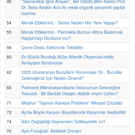
46
''Samanlıkta İğne Arayan'', Bol Ödüllü Bilim Kadını Prof.
Dr. Seda Keskin Avcı ile metal organik çerçeveli yapılar
üzerine
54
Merak Ettikleriniz - Simler Neden Her Yere Yapışır?
55
Merak Ettikleriniz - Parmakla Burnun Altına Bastırmak
Hapşırmayı Durdurur mu?
56
Çevre Dostu Elektronik Tekstiller
60
En Büyük Buzdağı A23a Atlantik Okyanusu'ndaki
İlerleyişini Sürdürüyor
62
2025 Uluslararası Buzulların Korunması Yılı - Buzullar
Geleceğimiz İçin Neden Önemli?
66
Polimerik Mikrokabarcıklarla Solunumun Geleceğine
Yolculuk - Bir Bardak Oksijen Alabilir miyim Lütfen?
71
Meşhur ''Taşınan Kanepe Problemi'' Nihayet Çözüldü
72
Ay'da Büyük Kanyon Boyutlarında Kanyonlar Keşfedildi
74
İklim Değişikliği Depremleri Tetikleyebilir mi?
76
Ayın Fotoğrafı- Kelebek Ormanı