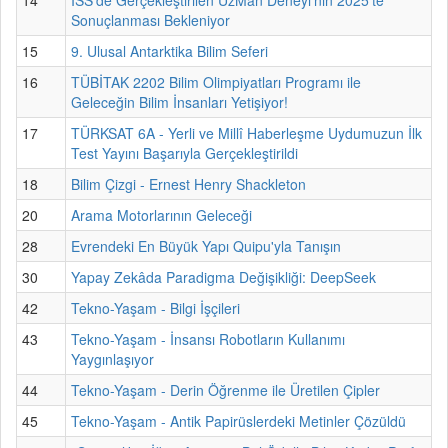
Sonuçlanması Bekleniyor
15
9. Ulusal Antarktika Bilim Seferi
16
TÜBİTAK 2202 Bilim Olimpiyatları Programı ile
Geleceğin Bilim İnsanları Yetişiyor!
17
TÜRKSAT 6A - Yerli ve Millî Haberleşme Uydumuzun İlk
Test Yayını Başarıyla Gerçekleştirildi
18
Bilim Çizgi - Ernest Henry Shackleton
20
Arama Motorlarının Geleceği
28
Evrendeki En Büyük Yapı Quipu'yla Tanışın
30
Yapay Zekâda Paradigma Değişikliği: DeepSeek
42
Tekno-Yaşam - Bilgi İşçileri
43
Tekno-Yaşam - İnsansı Robotların Kullanımı
Yaygınlaşıyor
44
Tekno-Yaşam - Derin Öğrenme ile Üretilen Çipler
45
Tekno-Yaşam - Antik Papirüslerdeki Metinler Çözüldü