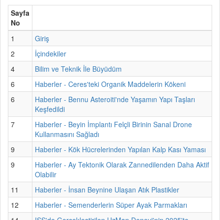
Sayfa
No
1
Giriş
2
İçindekiler
4
Bilim ve Teknik İle Büyüdüm
6
Haberler - Ceres'teki Organik Maddelerin Kökeni
6
Haberler - Bennu Asteroiti'nde Yaşamın Yapı Taşları
Keşfedildi
7
Haberler - Beyin İmplantı Felçli Birinin Sanal Drone
Kullanmasını Sağladı
9
Haberler - Kök Hücrelerinden Yapılan Kalp Kası Yaması
9
Haberler - Ay Tektonik Olarak Zannedilenden Daha Aktif
Olabilir
11
Haberler - İnsan Beynine Ulaşan Atık Plastikler
12
Haberler - Semenderlerin Süper Ayak Parmakları
14
ISS'de Gerçekleştirilen UzMan Deneyi'nin 2025'te