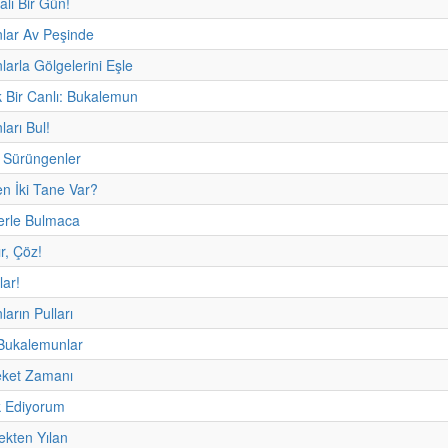
alı Bir Gün!
lar Av Peşinde
arla Gölgelerini Eşle
 Bir Canlı: Bukalemun
arı Bul!
Sürüngenler
n İki Tane Var?
erle Bulmaca
ır, Çöz!
lar!
arın Pulları
 Bukalemunlar
eket Zamanı
 Ediyorum
ekten Yılan