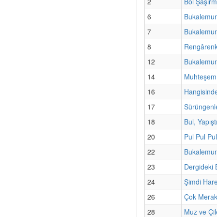
2
Bol Şaşırm
6
Bukalemun
7
Bukalemunl
8
Rengârenk
12
Bukalemunl
14
Muhteşem 
16
Hangisinde
17
Sürüngenl
18
Bul, Yapışt
20
Pul Pul Pul
22
Bukalemunl
23
Dergideki
24
Şimdi Har
26
Çok Merak
28
Muz ve Çil