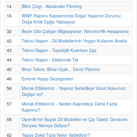
14
Bilim Çizgi - Alexander Fleming
16
WWF Raporu Kapsamında Doğal Yaşamın Durumu:
Doğa Kritik Eşiğe Yaklaşıyor
32
Beyin Gibi Çalışan Bilgisayarlar: Nöromorfik Hesaplama
42
Tekno-Yaşam - Dil Modellerinin Yaygın Kullanım Analizi
43
Tekno-Yaşam - Topolojik Kuantum Çipi
44
Tekno-Yaşam - Elektronik Tat
45
Biraz Tekne, Biraz Uçak... Deniz Planörü
46
Evrenin Kayıp Gezegenleri
56
Merak Ettikleriniz - Yaşımız İlerledikçe Vücut Kokumuz
Değişir mi?
57
Merak Ettikleriniz - Neden Kaşındıkça Daha Fazla
Kaşınırız?
58
OpenAI'nin Büyük Dil Modelleri ve Çip Talebi: Donanım
Dünyası Nereye Gidiyor?
62
Yapay Zekâ Tıpta Neler Vadediyor?