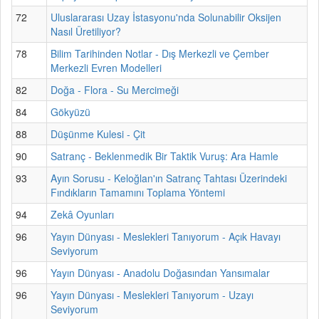
72
Uluslararası Uzay İstasyonu'nda Solunabilir Oksijen
Nasıl Üretiliyor?
78
Bilim Tarihinden Notlar - Dış Merkezli ve Çember
Merkezli Evren Modelleri
82
Doğa - Flora - Su Mercimeği
84
Gökyüzü
88
Düşünme Kulesi - Çit
90
Satranç - Beklenmedik Bir Taktik Vuruş: Ara Hamle
93
Ayın Sorusu - Keloğlan'ın Satranç Tahtası Üzerindeki
Fındıkların Tamamını Toplama Yöntemi
94
Zekâ Oyunları
96
Yayın Dünyası - Meslekleri Tanıyorum - Açık Havayı
Seviyorum
96
Yayın Dünyası - Anadolu Doğasından Yansımalar
96
Yayın Dünyası - Meslekleri Tanıyorum - Uzayı
Seviyorum