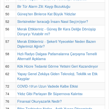
42
Bir Tür Alarm Zili: Kaygı Bozukluğu
50
Güneş'ten Binlerce Kat Büyük Yıldızlar
52
Sivrisinekler Isıracağı İnsanı Nasıl Seç(m)iyor?
56
Merak Ettikleriniz - Güneş Bir Kara Deliğe Dönüşüp
Dünya'yı Yutabilir mi?
57
Merak Ettikleriniz - Şekerli Yiyecekler Neden Bazen
Dişlerimizi Ağrıtır?
58
Hızlı Radyo Dalgası Patlamalarına Çarpışma Temelli
Alternatif Açıklama
60
Kök Hücre Tedavisi Görme Yetisini Geri Kazandırıyor
62
Yapay Genel Zekâya Giden Teknoloji, Tekillik ve Etik
Kaygılar
72
COVID-19'un Uzun Vadede Kalbe Etkisi
74
Yıldız Gibi Parlayan Bir Süpernova Kalıntısı
76
Finansal Okuryazarlık Nedir?
78
Bilim Tarihinden Notlar - Antik Yunan Döneminde