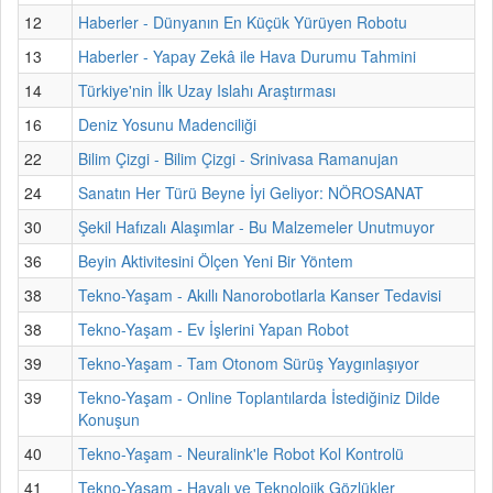
12
Haberler - Dünyanın En Küçük Yürüyen Robotu
13
Haberler - Yapay Zekâ ile Hava Durumu Tahmini
14
Türkiye'nin İlk Uzay Islahı Araştırması
16
Deniz Yosunu Madenciliği
22
Bilim Çizgi - Bilim Çizgi - Srinivasa Ramanujan
24
Sanatın Her Türü Beyne İyi Geliyor: NÖROSANAT
30
Şekil Hafızalı Alaşımlar - Bu Malzemeler Unutmuyor
36
Beyin Aktivitesini Ölçen Yeni Bir Yöntem
38
Tekno-Yaşam - Akıllı Nanorobotlarla Kanser Tedavisi
38
Tekno-Yaşam - Ev İşlerini Yapan Robot
39
Tekno-Yaşam - Tam Otonom Sürüş Yaygınlaşıyor
39
Tekno-Yaşam - Online Toplantılarda İstediğiniz Dilde
Konuşun
40
Tekno-Yaşam - Neuralink'le Robot Kol Kontrolü
41
Tekno-Yaşam - Havalı ve Teknolojik Gözlükler