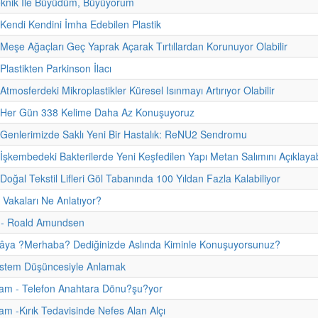
eknik İle Büyüdüm, Büyüyorum
 Kendi Kendini İmha Edebilen Plastik
 Meşe Ağaçları Geç Yaprak Açarak Tırtıllardan Korunuyor Olabilir
Plastikten Parkinson İlacı
Atmosferdeki Mikroplastikler Küresel Isınmayı Artırıyor Olabilir
- Her Gün 338 Kelime Daha Az Konuşuyoruz
 Genlerimizde Saklı Yeni Bir Hastalık: ReNU2 Sendromu
 İşkembedeki Bakterilerde Yeni Keşfedilen Yapı Metan Salımını Açıklayab
Doğal Tekstil Lifleri Göl Tabanında 100 Yıldan Fazla Kalabiliyor
 Vakaları Ne Anlatıyor?
i - Roald Amundsen
âya ?Merhaba? Dediğinizde Aslında Kiminle Konuşuyorsunuz?
istem Düşüncesiyle Anlamak
am - Telefon Anahtara Dönu?şu?yor
m -Kırık Tedavisinde Nefes Alan Alçı