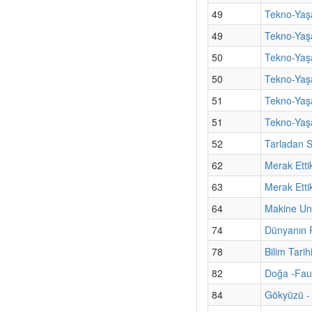
49
Tekno-Yaş
49
Tekno-Yaşa
50
Tekno-Yaş
50
Tekno-Yaşa
51
Tekno-Yaş
51
Tekno-Yaşa
52
Tarladan S
62
Merak Etti
63
Merak Etti
64
Makine Un
74
Dünyanın P
78
Bilim Tarih
82
Doğa -Fau
84
Gökyüzü - 