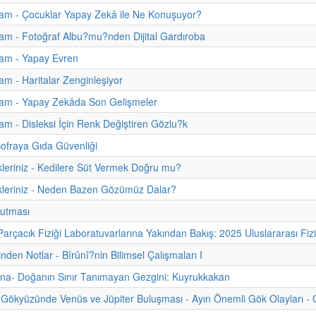
am - Çocuklar Yapay Zekâ ile Ne Konuşuyor?
m - Fotoğraf Albu?mu?nden Dijital Gardıroba
am - Yapay Evren
m - Haritalar Zenginleşiyor
am - Yapay Zekâda Son Gelişmeler
m - Disleksi İçin Renk Değiştiren Gözlu?k
ofraya Gıda Güvenliği
kleriniz - Kedilere Süt Vermek Doğru mu?
kleriniz - Neden Bazen Gözümüz Dalar?
utması
arçacık Fiziği Laboratuvarlarına Yakından Bakış: 2025 Uluslararası Fiz
inden Notlar - Bîrûnî?nin Bilimsel Çalışmaları I
na- Doğanın Sınır Tanımayan Gezgini: Kuyrukkakan
Gökyüzünde Venüs ve Jüpiter Buluşması - Ayın Önemli Gök Olayları - 