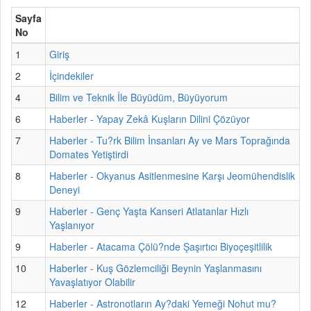
Sayfa
No
1
Giriş
2
İçindekiler
4
Bilim ve Teknik İle Büyüdüm, Büyüyorum
6
Haberler - Yapay Zekâ Kuşların Dilini Çözüyor
7
Haberler - Tu?rk Bilim İnsanları Ay ve Mars Toprağında
Domates Yetiştirdi
8
Haberler - Okyanus Asitlenmesine Karşı Jeomühendislik
Deneyi
9
Haberler - Genç Yaşta Kanseri Atlatanlar Hızlı
Yaşlanıyor
9
Haberler - Atacama Çölü?nde Şaşırtıcı Biyoçeşitlilik
10
Haberler - Kuş Gözlemciliği Beynin Yaşlanmasını
Yavaşlatıyor Olabilir
12
Haberler - Astronotların Ay?daki Yemeği Nohut mu?