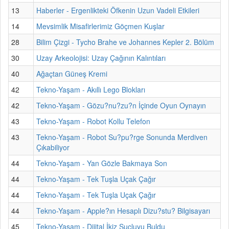
13
Haberler - Ergenlikteki Öfkenin Uzun Vadeli Etkileri
14
Mevsimlik Misafirlerimiz Göçmen Kuşlar
28
Bilim Çizgi - Tycho Brahe ve Johannes Kepler 2. Bölüm
30
Uzay Arkeolojisi: Uzay Çağının Kalıntıları
40
Ağaçtan Güneş Kremi
42
Tekno-Yaşam - Akıllı Lego Blokları
42
Tekno-Yaşam - Gözu?nu?zu?n İçinde Oyun Oynayın
43
Tekno-Yaşam - Robot Kollu Telefon
43
Tekno-Yaşam - Robot Su?pu?rge Sonunda Merdiven
Çıkabiliyor
44
Tekno-Yaşam - Yan Gözle Bakmaya Son
44
Tekno-Yaşam - Tek Tuşla Uçak Çağır
44
Tekno-Yaşam - Tek Tuşla Uçak Çağır
44
Tekno-Yaşam - Apple?ın Hesaplı Dizu?stu? Bilgisayarı
45
Tekno-Yaşam - Dijital İkiz Suçluyu Buldu