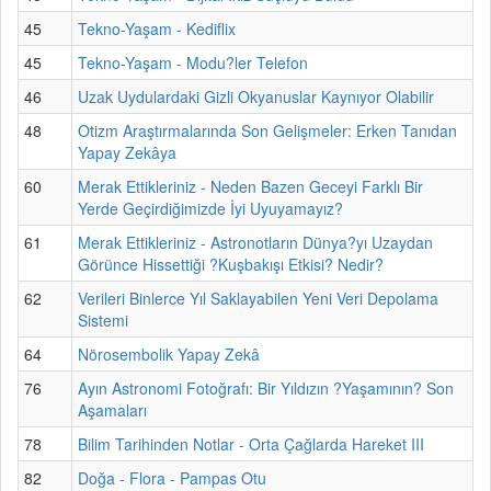
45
Tekno-Yaşam - Kediflix
45
Tekno-Yaşam - Modu?ler Telefon
46
Uzak Uydulardaki Gizli Okyanuslar Kaynıyor Olabilir
48
Otizm Araştırmalarında Son Gelişmeler: Erken Tanıdan
Yapay Zekâya
60
Merak Ettikleriniz - Neden Bazen Geceyi Farklı Bir
Yerde Geçirdiğimizde İyi Uyuyamayız?
61
Merak Ettikleriniz - Astronotların Dünya?yı Uzaydan
Görünce Hissettiği ?Kuşbakışı Etkisi? Nedir?
62
Verileri Binlerce Yıl Saklayabilen Yeni Veri Depolama
Sistemi
64
Nörosembolik Yapay Zekâ
76
Ayın Astronomi Fotoğrafı: Bir Yıldızın ?Yaşamının? Son
Aşamaları
78
Bilim Tarihinden Notlar - Orta Çağlarda Hareket III
82
Doğa - Flora - Pampas Otu