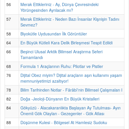
56
Merak Ettikleriniz - Ay, Dünya Çevresindeki
Yörüngesinden Ayrılacak mı?
57
Merak Ettikleriniz - Neden Bazı İnsanlar Kişnişin Tadını
Sevmez?
58
Biyokütle Uydusundan İlk Görüntüler
64
En Büyük Kütleli Kara Delik Birleşmesi Tespit Edildi
66
Beşinci Ulusal Arktik Bilimsel Araştırma Seferi
Tamamlandı
68
Formula 1 Araçlarının Ruhu: Pilotlar ve Pistler
76
Dijital Obez miyim? Dijital araçların aşırı kullanımı yaşam
memnuniyetimizi azaltıyor!
78
Bilim Tarihinden Notlar - Fârâbî'nin Bilimsel Çalışmaları I
82
Doğa -Jeoloji-Dünyanın En Büyük Kristalleri
84
Gökyüzü - Alacakaranlıkta Başlayan Ay Tutulması- Ayın
Önemli Gök Olayları - Gezegenler - Gök Atlası
88
Düşünme Kulesi - Bölgesel At Hamlesiz Sudoku