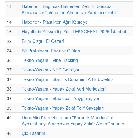
13
Haberler - Bağırsak Bakterileri Zehirli ''Sonsuz
Kimyasalları'' Vücuttan Atmamıza Yardımcı Olabilir
14
Haberler - Plastikten Ağrı Kesiciye
16
Hayallerin Yükseldiği Yer: TEKNOFEST 2025 İstanbul
22
Bilim Çizgi - El-Cezerî
24
Bir Proteinden Fazlası: Glüten
36
Tekno-Yaşam - Vibe Hacking
37
Tekno-Yaşam - NFC Gelişiyor
37
Tekno-Yaşam - Starlink Donanımı Artık Ücretsiz
38
Tekno-Yaşam - Yapay Zekâ Veri Merkezleri
38
Tekno-Yaşam - Stablecoin Yaygınlaşıyor
39
Tekno-Yaşam - Yapay Zekâ Telif Savaşları
40
DeepMind'dan Genomun ''Karanlık Maddesi''ni
Aydınlatmayı Amaçlayan Yapay Zekâ: AlphaGenome
46
Çip Tasarımı