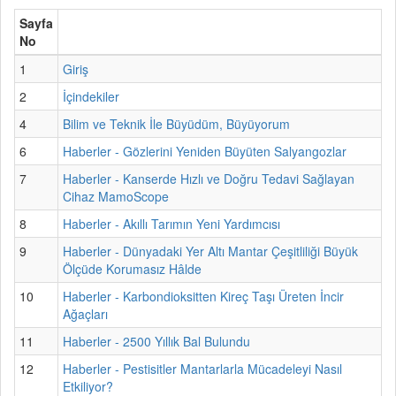
Sayfa
No
1
Giriş
2
İçindekiler
4
Bilim ve Teknik İle Büyüdüm, Büyüyorum
6
Haberler - Gözlerini Yeniden Büyüten Salyangozlar
7
Haberler - Kanserde Hızlı ve Doğru Tedavi Sağlayan
Cihaz MamoScope
8
Haberler - Akıllı Tarımın Yeni Yardımcısı
9
Haberler - Dünyadaki Yer Altı Mantar Çeşitliliği Büyük
Ölçüde Korumasız Hâlde
10
Haberler - Karbondioksitten Kireç Taşı Üreten İncir
Ağaçları
11
Haberler - 2500 Yıllık Bal Bulundu
12
Haberler - Pestisitler Mantarlarla Mücadeleyi Nasıl
Etkiliyor?