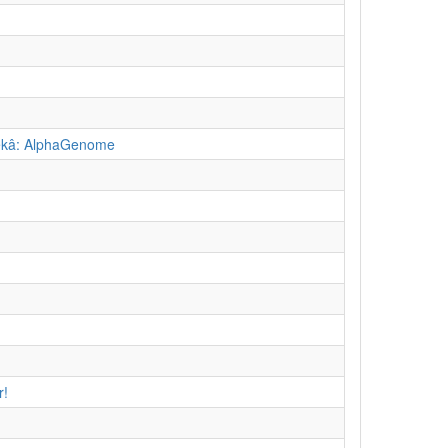
Zekâ: AlphaGenome
r!