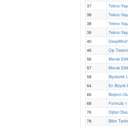
37
Tekno-Yaşa
38
Tekno-Yaşa
38
Tekno-Yaşa
39
Tekno-Yaşa
40
DeepMind'
46
Çip Tasarı
56
Merak Etti
57
Merak Etti
58
Biyokütle 
64
En Büyük Kü
66
Beşinci Ul
68
Formula 1 A
76
Dijital Obe
78
Bilim Tarih