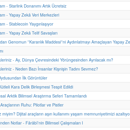
m - Starlink Donanımı Artık Ücretsiz
m - Yapay Zekâ Veri Merkezleri
m - Stablecoin Yaygınlaşıyor
m - Yapay Zekâ Telif Savaşları
dan Genomun ''Karanlık Maddesi''ni Aydınlatmayı Amaçlayan Yapay 
mı
kleriniz - Ay, Dünya Çevresindeki Yörüngesinden Ayrılacak mı?
kleriniz - Neden Bazı İnsanlar Kişnişin Tadını Sevmez?
Uydusundan İlk Görüntüler
tleli Kara Delik Birleşmesi Tespit Edildi
usal Arktik Bilimsel Araştırma Seferi Tamamlandı
raçlarının Ruhu: Pilotlar ve Pistler
z miyim? Dijital araçların aşırı kullanımı yaşam memnuniyetimizi azaltıyo
inden Notlar - Fârâbî'nin Bilimsel Çalışmaları I