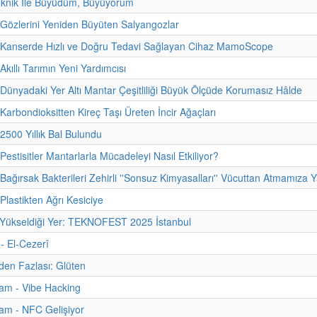
eknik İle Büyüdüm, Büyüyorum
 Gözlerini Yeniden Büyüten Salyangozlar
- Kanserde Hızlı ve Doğru Tedavi Sağlayan Cihaz MamoScope
Akıllı Tarımın Yeni Yardımcısı
 Dünyadaki Yer Altı Mantar Çeşitliliği Büyük Ölçüde Korumasız Hâlde
 Karbondioksitten Kireç Taşı Üreten İncir Ağaçları
 2500 Yıllık Bal Bulundu
Pestisitler Mantarlarla Mücadeleyi Nasıl Etkiliyor?
Bağırsak Bakterileri Zehirli ''Sonsuz Kimyasalları'' Vücuttan Atmamıza Y
Plastikten Ağrı Kesiciye
 Yükseldiği Yer: TEKNOFEST 2025 İstanbul
 - El-Cezerî
nden Fazlası: Glüten
am - Vibe Hacking
am - NFC Gelişiyor