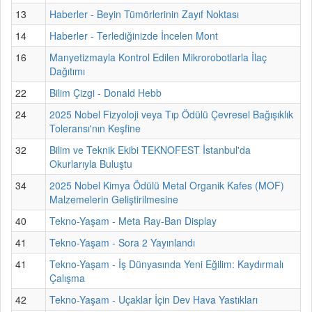
13
Haberler - Beyin Tümörlerinin Zayıf Noktası
14
Haberler - Terlediğinizde İncelen Mont
16
Manyetizmayla Kontrol Edilen Mikrorobotlarla İlaç
Dağıtımı
22
Bilim Çizgi - Donald Hebb
24
2025 Nobel Fizyoloji veya Tıp Ödülü Çevresel Bağışıklık
Toleransı'nın Keşfine
32
Bilim ve Teknik Ekibi TEKNOFEST İstanbul'da
Okurlarıyla Buluştu
34
2025 Nobel Kimya Ödülü Metal Organik Kafes (MOF)
Malzemelerin Geliştirilmesine
40
Tekno-Yaşam - Meta Ray-Ban Display
41
Tekno-Yaşam - Sora 2 Yayınlandı
41
Tekno-Yaşam - İş Dünyasında Yeni Eğilim: Kaydırmalı
Çalışma
42
Tekno-Yaşam - Uçaklar İçin Dev Hava Yastıkları