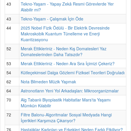
43
Tekno-Yaşam - Yapay Zekâ Resmi Görevlerde Yer
Alabilir mi?
43
Tekno-Yaşam - Çalışmak İçin Öde
44
2025 Nobel Fizik Ödülü - Bir Elektrik Devresinde
Makroskobik Kuantum Tünelleme ve Enerji
Kuantizasyonu
52
Merak Ettikleriniz - Neden Kış Domatesleri Yaz
Domateslerinden Daha Tatsızdır?
53
Merak Ettikleriniz - Neden Ara Sıra İçimizi Çekeriz?
54
Kütleçekimsel Dalga Gözlemi Fiziksel Teorileri Doğruladı
62
Nota Bilmeden Müzik Yapmak
64
Astronotların Yeni Yol Arkadaşları: Mikroorganizmalar
70
Alg Tabanlı Biyoplastik Habitatlar Mars'ta Yaşamı
Mümkün Kılabilir
72
Filtre Balonu-Algoritmalar Sosyal Medyada Hangi
İçerikleri Karşımıza Çıkarıyor?
76
Hastalıklar Kadınları ve Erkekleri Neden Farklı Etkiliyor?