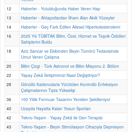
12
Haberler - Yutulduğunda Haber Veren Hap
13
Haberler - Ahtapotlardan İlham Alan Akıllı Yüzeyler
14
Haberler - Geç Fark Edilen Ailesel Hiperkolesterolemi
16
2025 Yılı TÜBİTAK Bilim, Özel, Hizmet ve Teşvik Ödülleri
Sahiplerini Buldu
18
Aziz Sancar ve Ekibinden Beyin Tümörü Tedavisinde
Umut Veren Çalışma
20
Bilim Çizgi - Türk Astronot ve Bilim Misyonu 2. Bölüm
22
Yapay Zekâ İletişimimizi Nasıl Değiştiriyor?
28
Gönüllü Katılımcılarla Yürütülen Kontrollü Enfeksiyon
Çalışmalarının Tıpta Yükselişi
36
100 Yıllık Fermuar Tasarımı Yeniden Şekilleniyor
40
Uzayda Hayatta Kalan Yosun Sporları
42
Tekno-Yaşam - Yapay Zekâ ile Gen Terapisi
43
Tekno-Yaşam - Beyin Stimülasyon Cihazıyla Depresyon