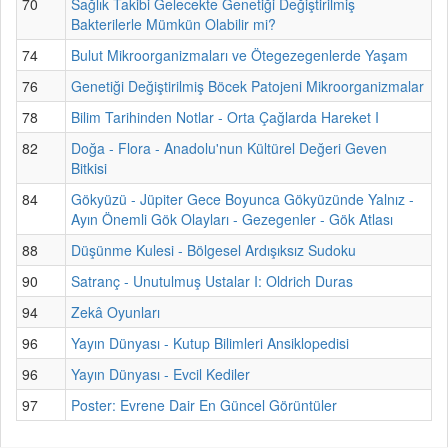
70
Sağlık Takibi Gelecekte Genetiği Değiştirilmiş
Bakterilerle Mümkün Olabilir mi?
74
Bulut Mikroorganizmaları ve Ötegezegenlerde Yaşam
76
Genetiği Değiştirilmiş Böcek Patojeni Mikroorganizmalar
78
Bilim Tarihinden Notlar - Orta Çağlarda Hareket I
82
Doğa - Flora - Anadolu'nun Kültürel Değeri Geven
Bitkisi
84
Gökyüzü - Jüpiter Gece Boyunca Gökyüzünde Yalnız -
Ayın Önemli Gök Olayları - Gezegenler - Gök Atlası
88
Düşünme Kulesi - Bölgesel Ardışıksız Sudoku
90
Satranç - Unutulmuş Ustalar I: Oldrich Duras
94
Zekâ Oyunları
96
Yayın Dünyası - Kutup Bilimleri Ansiklopedisi
96
Yayın Dünyası - Evcil Kediler
97
Poster: Evrene Dair En Güncel Görüntüler