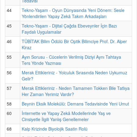
Tedavisi
44
Tekno-Yaşam - Oyun Dünyasında Yeni Dönem: Sesle
Yönlendirilen Yapay Zekâ Takım Arkadaşları
45
Tekno-Yaşam - Dijital Çağda Ebeveynler İçin Bazı
Faydalı Uygulamalar
46
TÜBİTAK Bilim Ödülü Bir Optik Bilimciye Prof. Dr. Alper
Kiraz
55
Ayın Sorusu - Cücelerin Verilmiş Diziyi Aynı Tahtaya
Ters Yönde Yazması
56
Merak Ettikleriniz - Yolculuk Sırasında Neden Uykumuz
Gelir?
57
Merak Ettikleriniz - Neden Tamamen Tokken Bile Tatlıya
Her Zaman Yerimiz Vardır?
58
Beynin Eksik Molekülü: Demans Tedavisinde Yeni Umut
60
İnternette ve Yapay Zekâ Modellerinde Yaş ve
Cinsiyetle İlgili Yanlış Genellemeler
68
Kalp Krizinde Biyolojik Saatin Rolü