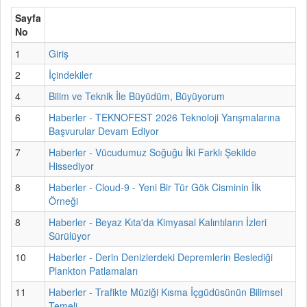
Sayfa
No
1
Giriş
2
İçindekiler
4
Bilim ve Teknik İle Büyüdüm, Büyüyorum
6
Haberler - TEKNOFEST 2026 Teknoloji Yarışmalarına
Başvurular Devam Ediyor
7
Haberler - Vücudumuz Soğuğu İki Farklı Şekilde
Hissediyor
8
Haberler - Cloud-9 - Yeni Bir Tür Gök Cisminin İlk
Örneği
8
Haberler - Beyaz Kıta'da Kimyasal Kalıntıların İzleri
Sürülüyor
10
Haberler - Derin Denizlerdeki Depremlerin Beslediği
Plankton Patlamaları
11
Haberler - Trafikte Müziği Kısma İçgüdüsünün Bilimsel
Temeli