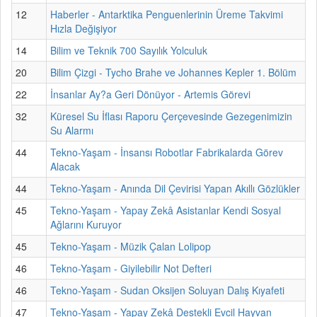
12
Haberler - Antarktika Penguenlerinin Üreme Takvimi
Hızla Değişiyor
14
Bilim ve Teknik 700 Sayılık Yolculuk
20
Bilim Çizgi - Tycho Brahe ve Johannes Kepler 1. Bölüm
22
İnsanlar Ay?a Geri Dönüyor - Artemis Görevi
32
Küresel Su İflası Raporu Çerçevesinde Gezegenimizin
Su Alarmı
44
Tekno-Yaşam - İnsansı Robotlar Fabrikalarda Görev
Alacak
44
Tekno-Yaşam - Anında Dil Çevirisi Yapan Akıllı Gözlükler
45
Tekno-Yaşam - Yapay Zekâ Asistanlar Kendi Sosyal
Ağlarını Kuruyor
45
Tekno-Yaşam - Müzik Çalan Lolipop
46
Tekno-Yaşam - Giyilebilir Not Defteri
46
Tekno-Yaşam - Sudan Oksijen Soluyan Dalış Kıyafeti
47
Tekno-Yaşam - Yapay Zekâ Destekli Evcil Hayvan