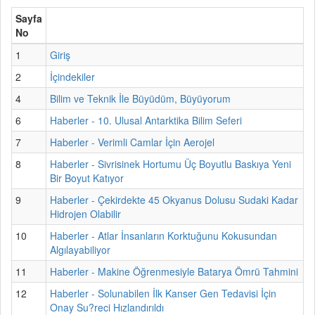
Sayfa
No
1
Giriş
2
İçindekiler
4
Bilim ve Teknik İle Büyüdüm, Büyüyorum
6
Haberler - 10. Ulusal Antarktika Bilim Seferi
7
Haberler - Verimli Camlar İçin Aerojel
8
Haberler - Sivrisinek Hortumu Üç Boyutlu Baskıya Yeni
Bir Boyut Katıyor
9
Haberler - Çekirdekte 45 Okyanus Dolusu Sudaki Kadar
Hidrojen Olabilir
10
Haberler - Atlar İnsanların Korktuğunu Kokusundan
Algılayabiliyor
11
Haberler - Makine Öğrenmesiyle Batarya Ömrü Tahmini
12
Haberler - Solunabilen İlk Kanser Gen Tedavisi İçin
Onay Su?reci Hızlandırıldı