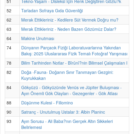
51
Tekno-Yaşam - Disleksi İçin Renk Değiştiren Gözlu?k
52
Tarladan Sofraya Gıda Güvenliği
62
Merak Ettikleriniz - Kedilere Süt Vermek Doğru mu?
63
Merak Ettikleriniz - Neden Bazen Gözümüz Dalar?
64
Makine Unutması
74
Dünyanın Parçacık Fiziği Laboratuvarlarına Yakından
Bakış: 2025 Uluslararası Fizik Temalı Fotoğraf Yarışması
78
Bilim Tarihinden Notlar - Bîrûnî?nin Bilimsel Çalışmaları I
82
Doğa -Fauna- Doğanın Sınır Tanımayan Gezgini:
Kuyrukkakan
84
Gökyüzü - Gökyüzünde Venüs ve Jüpiter Buluşması -
Ayın Önemli Gök Olayları - Gezegenler - Gök Atlası
88
Düşünme Kulesi - Fillomino
90
Satranç - Unutulmuş Ustalar 3: Albin Planinc
93
Ayın Sorusu - Ali Baba?nın Gerçek Altın Sikkeleri
Belirlemesi