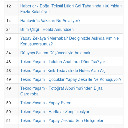
12
Haberler - Doğal Tekstil Lifleri Göl Tabanında 100 Yıldan
Fazla Kalabiliyor
14
Hantavirüs Vakaları Ne Anlatıyor?
24
Bilim Çizgi - Roald Amundsen
26
Yapay Zekâya ?Merhaba? Dediğinizde Aslında Kiminle
Konuşuyorsunuz?
34
Dünyayı Sistem Düşüncesiyle Anlamak
48
Tekno-Yaşam - Telefon Anahtara Dönu?şu?yor
48
Tekno-Yaşam -Kırık Tedavisinde Nefes Alan Alçı
49
Tekno-Yaşam - Çocuklar Yapay Zekâ ile Ne Konuşuyor?
49
Tekno-Yaşam - Fotoğraf Albu?mu?nden Dijital
Gardıroba
50
Tekno-Yaşam - Yapay Evren
50
Tekno-Yaşam - Haritalar Zenginleşiyor
51
Tekno-Yaşam - Yapay Zekâda Son Gelişmeler