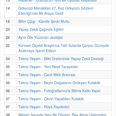
14
Gökyüzü Meraklıları 27. Kez Gökyüzü Gözlem
Etkinliği'nde Bir Araya Geldi
18
Bilim Çizgi - Kâmile Şevki Mutlu
20
Yapay Zekâ Çağında Eğitim
26
Ay'ın Öte Yüzünün Jeolojisi
32
Küresel Ölçekli Araştırma Tatlı Sularda Çarpıcı Düzeyde
Azalmaya İşaret Ediyor
34
Tekno-Yaşam - Bitki Üretiminde Yapay Zekâ Desteği
35
Tekno-Yaşam - Yeni Nesil Tarayıcılar
35
Tekno-Yaşam - Canlı Web Araması
36
Tekno-Yaşam - Beyin Dalgalarını Dinleyen Kulaklık
36
Tekno-Yaşam - Fotoğraflarınızla Bilime Katkı Yapın
37
Tekno-Yaşam - Çeviri Yapabilen Kulaklık
37
Tekno-Yaşam - Rüya Kaydedici
38
Migren İlacında Yeni Bir Dönem: Baş Ağrısı Gelmeden