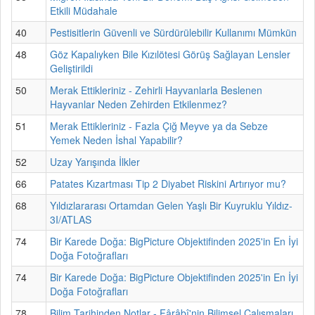
Etkili Müdahale
40
Pestisitlerin Güvenli ve Sürdürülebilir Kullanımı Mümkün
48
Göz Kapalıyken Bile Kızılötesi Görüş Sağlayan Lensler
Geliştirildi
50
Merak Ettikleriniz - Zehirli Hayvanlarla Beslenen
Hayvanlar Neden Zehirden Etkilenmez?
51
Merak Ettikleriniz - Fazla Çiğ Meyve ya da Sebze
Yemek Neden İshal Yapabilir?
52
Uzay Yarışında İlkler
66
Patates Kızartması Tip 2 Diyabet Riskini Artırıyor mu?
68
Yıldızlararası Ortamdan Gelen Yaşlı Bir Kuyruklu Yıldız-
3I/ATLAS
74
Bir Karede Doğa: BigPicture Objektifinden 2025'in En İyi
Doğa Fotoğrafları
74
Bir Karede Doğa: BigPicture Objektifinden 2025'in En İyi
Doğa Fotoğrafları
78
Bilim Tarihinden Notlar - Fârâbî'nin Bilimsel Çalışmaları