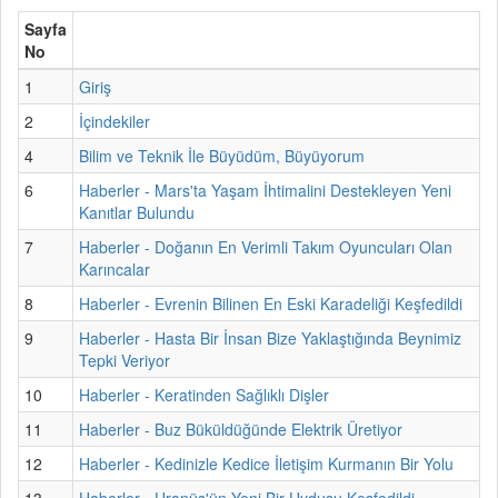
Sayfa
No
1
Giriş
2
İçindekiler
4
Bilim ve Teknik İle Büyüdüm, Büyüyorum
6
Haberler - Mars'ta Yaşam İhtimalini Destekleyen Yeni
Kanıtlar Bulundu
7
Haberler - Doğanın En Verimli Takım Oyuncuları Olan
Karıncalar
8
Haberler - Evrenin Bilinen En Eski Karadeliği Keşfedildi
9
Haberler - Hasta Bir İnsan Bize Yaklaştığında Beynimiz
Tepki Veriyor
10
Haberler - Keratinden Sağlıklı Dişler
11
Haberler - Buz Büküldüğünde Elektrik Üretiyor
12
Haberler - Kedinizle Kedice İletişim Kurmanın Bir Yolu
13
Haberler - Uranüs'ün Yeni Bir Uydusu Keşfedildi