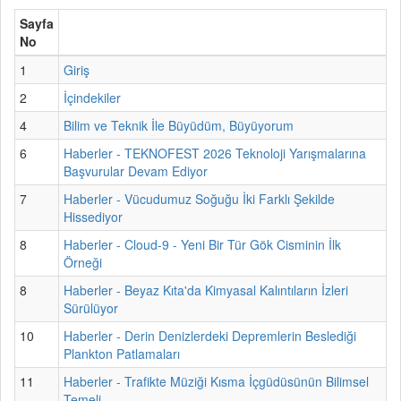
Sayfa
No
1
Giriş
2
İçindekiler
4
Bilim ve Teknik İle Büyüdüm, Büyüyorum
6
Haberler - TEKNOFEST 2026 Teknoloji Yarışmalarına
Başvurular Devam Ediyor
7
Haberler - Vücudumuz Soğuğu İki Farklı Şekilde
Hissediyor
8
Haberler - Cloud-9 - Yeni Bir Tür Gök Cisminin İlk
Örneği
8
Haberler - Beyaz Kıta'da Kimyasal Kalıntıların İzleri
Sürülüyor
10
Haberler - Derin Denizlerdeki Depremlerin Beslediği
Plankton Patlamaları
11
Haberler - Trafikte Müziği Kısma İçgüdüsünün Bilimsel
Temeli