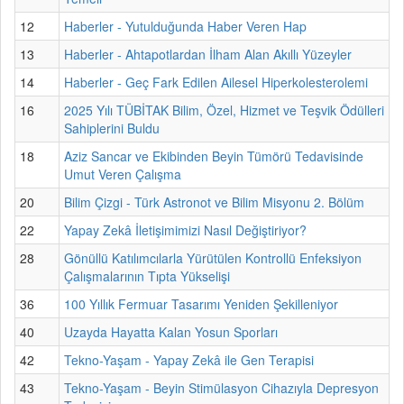
12
Haberler - Yutulduğunda Haber Veren Hap
13
Haberler - Ahtapotlardan İlham Alan Akıllı Yüzeyler
14
Haberler - Geç Fark Edilen Ailesel Hiperkolesterolemi
16
2025 Yılı TÜBİTAK Bilim, Özel, Hizmet ve Teşvik Ödülleri
Sahiplerini Buldu
18
Aziz Sancar ve Ekibinden Beyin Tümörü Tedavisinde
Umut Veren Çalışma
20
Bilim Çizgi - Türk Astronot ve Bilim Misyonu 2. Bölüm
22
Yapay Zekâ İletişimimizi Nasıl Değiştiriyor?
28
Gönüllü Katılımcılarla Yürütülen Kontrollü Enfeksiyon
Çalışmalarının Tıpta Yükselişi
36
100 Yıllık Fermuar Tasarımı Yeniden Şekilleniyor
40
Uzayda Hayatta Kalan Yosun Sporları
42
Tekno-Yaşam - Yapay Zekâ ile Gen Terapisi
43
Tekno-Yaşam - Beyin Stimülasyon Cihazıyla Depresyon