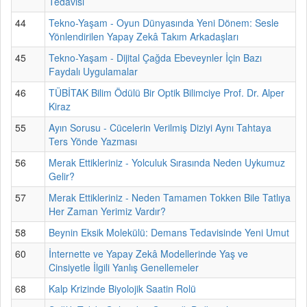
Tedavisi
44
Tekno-Yaşam - Oyun Dünyasında Yeni Dönem: Sesle
Yönlendirilen Yapay Zekâ Takım Arkadaşları
45
Tekno-Yaşam - Dijital Çağda Ebeveynler İçin Bazı
Faydalı Uygulamalar
46
TÜBİTAK Bilim Ödülü Bir Optik Bilimciye Prof. Dr. Alper
Kiraz
55
Ayın Sorusu - Cücelerin Verilmiş Diziyi Aynı Tahtaya
Ters Yönde Yazması
56
Merak Ettikleriniz - Yolculuk Sırasında Neden Uykumuz
Gelir?
57
Merak Ettikleriniz - Neden Tamamen Tokken Bile Tatlıya
Her Zaman Yerimiz Vardır?
58
Beynin Eksik Molekülü: Demans Tedavisinde Yeni Umut
60
İnternette ve Yapay Zekâ Modellerinde Yaş ve
Cinsiyetle İlgili Yanlış Genellemeler
68
Kalp Krizinde Biyolojik Saatin Rolü