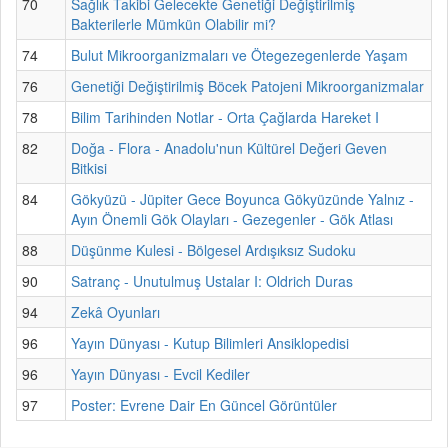
70
Sağlık Takibi Gelecekte Genetiği Değiştirilmiş
Bakterilerle Mümkün Olabilir mi?
74
Bulut Mikroorganizmaları ve Ötegezegenlerde Yaşam
76
Genetiği Değiştirilmiş Böcek Patojeni Mikroorganizmalar
78
Bilim Tarihinden Notlar - Orta Çağlarda Hareket I
82
Doğa - Flora - Anadolu'nun Kültürel Değeri Geven
Bitkisi
84
Gökyüzü - Jüpiter Gece Boyunca Gökyüzünde Yalnız -
Ayın Önemli Gök Olayları - Gezegenler - Gök Atlası
88
Düşünme Kulesi - Bölgesel Ardışıksız Sudoku
90
Satranç - Unutulmuş Ustalar I: Oldrich Duras
94
Zekâ Oyunları
96
Yayın Dünyası - Kutup Bilimleri Ansiklopedisi
96
Yayın Dünyası - Evcil Kediler
97
Poster: Evrene Dair En Güncel Görüntüler