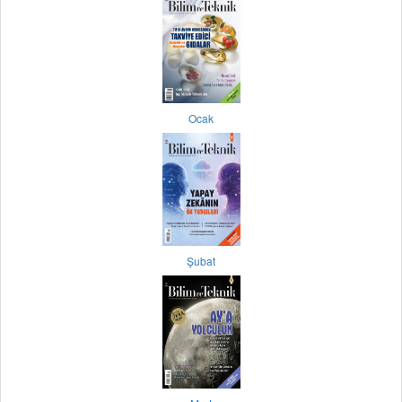
Ocak
Şubat