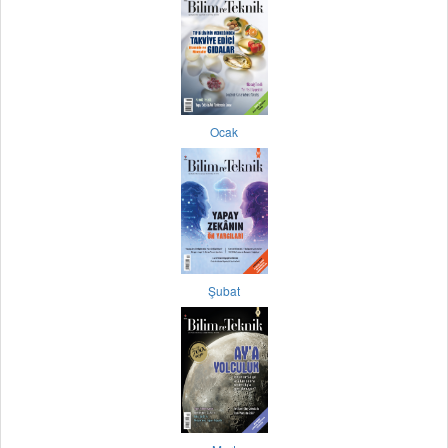
Ocak
Şubat