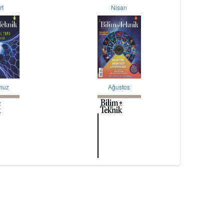
rt
Nisan
muz
Ağustos