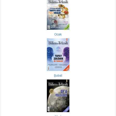
Ocak
Şubat