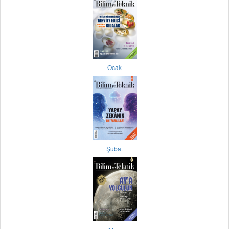
Ocak
Şubat