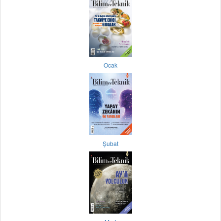
Ocak
Şubat