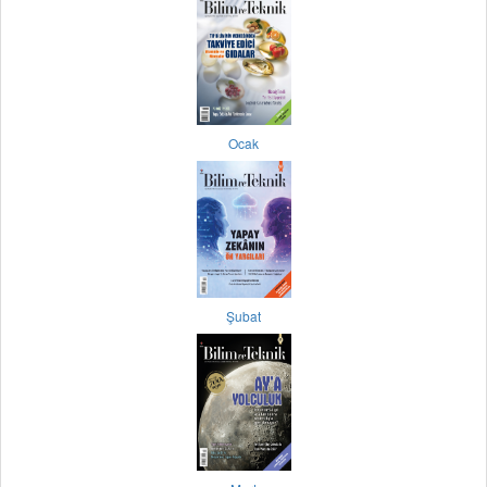
Ocak
Şubat