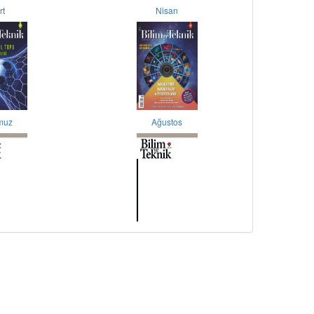
rt
Nisan
muz
Ağustos