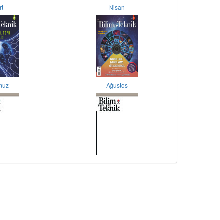
rt
Nisan
muz
Ağustos