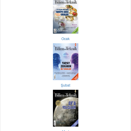
Ocak
Şubat