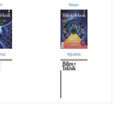
rt
Nisan
muz
Ağustos