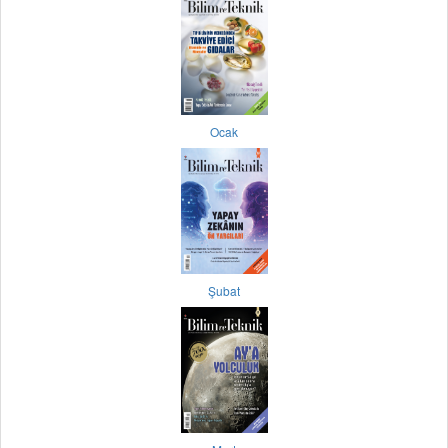
Ocak
Şubat