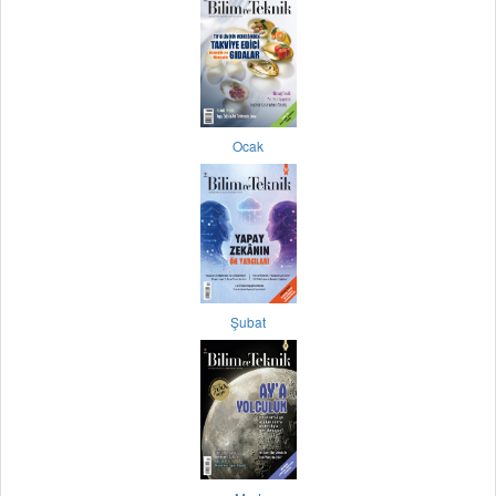
Ocak
Şubat