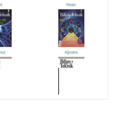
rt
Nisan
muz
Ağustos