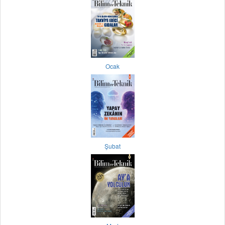
Ocak
Şubat